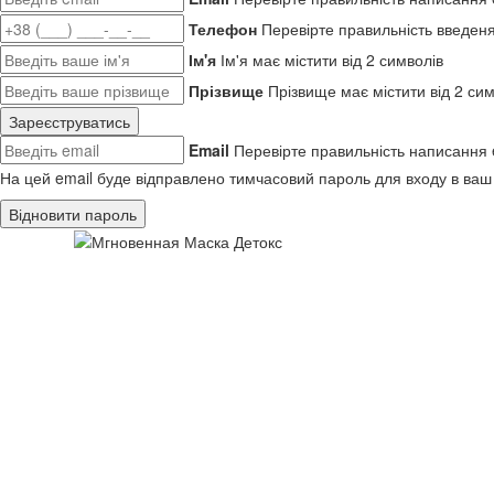
Телефон
Перевірте правильність введен
Ім'я
Ім'я має містити від 2 символів
Прізвище
Прізвище має містити від 2 сим
Зареєструватись
Email
Перевірте правильність написання 
На цей email буде відправлено тимчасовий пароль для входу в ваш
Відновити пароль