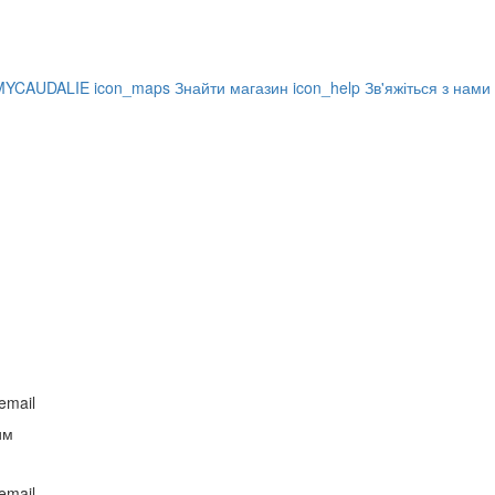
MYCAUDALIE
icon_maps
Знайти магазин
icon_help
Зв'яжіться з нами
email
им
email