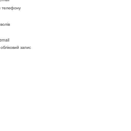
я телефону
волів
email
 обліковий запис