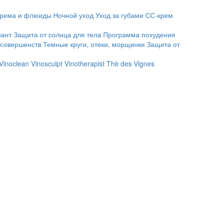
рема и флюиды
Ночной уход
Уход за губами
СС-крем
рант
Защита от солнца для тела
Программа похудения
есовершенств
Темные круги, отеки, морщинки
Защита от
Vinoclean
Vinosculpt
Vinotherapist
Thè des Vignes