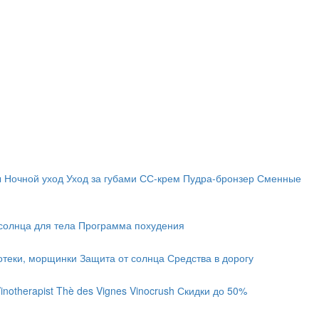
ы
Ночной уход
Уход за губами
СС-крем
Пудра-бронзер
Сменные
солнца для тела
Программа похудения
отеки, морщинки
Защита от солнца
Средства в дорогу
inotherapist
Thè des Vignes
Vinocrush
Скидки до 50%