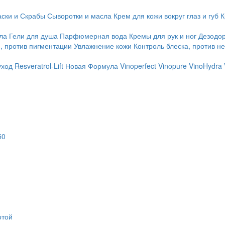
ски и Скрабы
Сыворотки и масла
Крем для кожи вокруг глаз и губ
К
ла
Гели для душа
Парфюмерная вода
Кремы для рук и ног
Дезодо
, против пигментации
Увлажнение кожи
Контроль блеска, против н
уход
Resveratrol-Lift Новая Формула
Vinoperfect
Vinopure
VinoHydra
50
отой