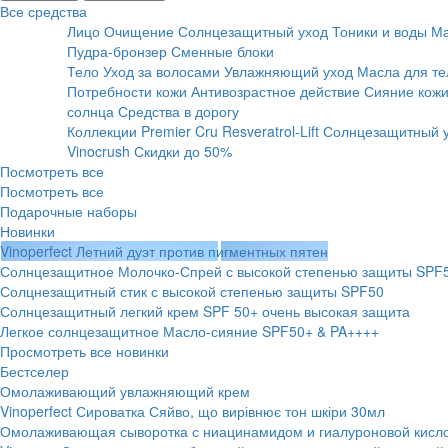
Все средства
Лицо
Очищение
Солнцезащитный уход
Тоники и воды
Ма
Пудра-бронзер
Сменные блоки
Тело
Уход за волосами
Увлажняющий уход
Масла для те
Потребности кожи
Антивозрастное действие
Сияние кожи
солнца
Средства в дорогу
Коллекции
Premier Cru
Resveratrol-Lift
Солнцезащитный 
Vinocrush
Скидки до 50%
Посмотреть все
Посмотреть все
Подарочные наборы
Новинки
Vinoperfect Летний дуэт против пигментных пятен
Солнцезащитное Молочко-Спрей с высокой степенью защиты SPF
Солцнезащитный стик с высокой степенью защиты SPF50
Солнцезащитный легкий крем SPF 50+ очень высокая защита
Легкое солнцезащитное Масло-сияние SPF50+ & PA++++
Просмотреть все новинки
Бестселер
Омолаживающий увлажняющий крем
Vinoperfect Сироватка Сяйво, що вирівнює тон шкіри 30мл
Омолаживающая сыворотка с ниацинамидом и гиалуроновой кисл