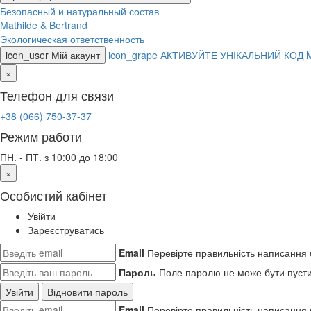
Безопасный и натуральный состав
Mathilde & Bertrand
Экологическая ответственность
icon_user
Мій акаунт
icon_grape
АКТИВУЙТЕ УНІКАЛЬНИЙ КОД 
×
Телефон для связи
+38 (066) 750-37-37
Режим работи
ПН. - ПТ. з 10:00 до 18:00
×
Особистий кабінет
Увійти
Зареєструватись
Email
Перевірте правильність написання 
Пароль
Поле паролю не може бути пуст
Увійти
Відновити пароль
Email
Перевірте правильність написання 