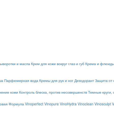
ыворотки и масла
Крем для кожи вокруг глаз и губ
Крема и флюид
ша
Парфюмерная вода
Кремы для рук и ног
Дезодорант
Защита от 
нение кожи
Контроль блеска, против несовершенств
Темные круги, 
 Новая Формула
Vinoperfect
Vinopure
VinoHydra
Vinoclean
Vinosculpt
V