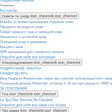
Подарочные наборы
Новинки
Бестселер
Советы по уходу
icon_chevronb
icon_chevront
Борьба со всеми признаками старения кожи
Продлите молодость кожи
Cекрет ровного тона и сияющей кожи
Увлажните и успокойте кожу
Очищение кожи и демакияж
Борьба с акне
SPA-программа для стройного силуэта
Откройте для себя все коллекции
Спецпредложения
icon_chevronb
icon_chevront
ПОДАРОЧНЫЕ НАБОРЫ
СКИДКИ ДО 50%
Ваш Подарок Фирменная сумка при покупке солнцезащитного средс
Тональный флюид Vinocrush, оттенок 3, 30 мл при заказе от 3999 
ЗА ПОКУПКАМИ
Спа
icon_chevronb
icon_chevront
Le Spa Des Sources De Caudalie
Откройте для себя все наши спа-бутики
Про марку
icon_chevronb
icon_chevront