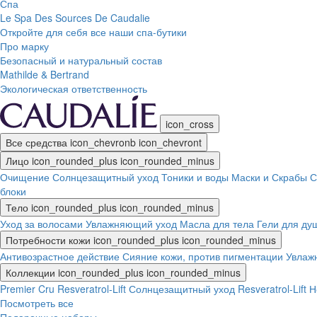
Спа
Le Spa Des Sources De Caudalie
Откройте для себя все наши спа-бутики
Про марку
Безопасный и натуральный состав
Mathilde & Bertrand
Экологическая ответственность
icon_cross
Все средства
icon_chevronb
icon_chevront
Лицо
icon_rounded_plus
icon_rounded_minus
Очищение
Солнцезащитный уход
Тоники и воды
Маски и Скрабы
С
блоки
Тело
icon_rounded_plus
icon_rounded_minus
Уход за волосами
Увлажняющий уход
Масла для тела
Гели для ду
Потребности кожи
icon_rounded_plus
icon_rounded_minus
Антивозрастное действие
Сияние кожи, против пигментации
Увлаж
Коллекции
icon_rounded_plus
icon_rounded_minus
Premier Cru
Resveratrol-Lift
Солнцезащитный уход
Resveratrol-Lift
Посмотреть все