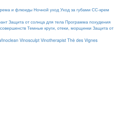
рема и флюиды
Ночной уход
Уход за губами
СС-крем
рант
Защита от солнца для тела
Программа похудения
есовершенств
Темные круги, отеки, морщинки
Защита от
Vinoclean
Vinosculpt
Vinotherapist
Thè des Vignes