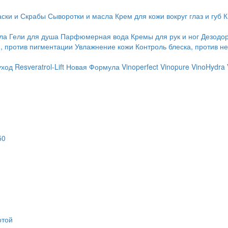
ски и Скрабы
Сыворотки и масла
Крем для кожи вокруг глаз и губ
К
ла
Гели для душа
Парфюмерная вода
Кремы для рук и ног
Дезодо
, против пигментации
Увлажнение кожи
Контроль блеска, против н
уход
Resveratrol-Lift Новая Формула
Vinoperfect
Vinopure
VinoHydra
50
отой