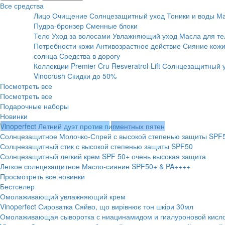
Все средства
Лицо
Очищение
Солнцезащитный уход
Тоники и воды
Ма
Пудра-бронзер
Сменные блоки
Тело
Уход за волосами
Увлажняющий уход
Масла для те
Потребности кожи
Антивозрастное действие
Сияние кожи
солнца
Средства в дорогу
Коллекции
Premier Cru
Resveratrol-Lift
Солнцезащитный 
Vinocrush
Скидки до 50%
Посмотреть все
Посмотреть все
Подарочные наборы
Новинки
Vinoperfect Летний дуэт против пигментных пятен
Солнцезащитное Молочко-Спрей с высокой степенью защиты SPF
Солцнезащитный стик с высокой степенью защиты SPF50
Солнцезащитный легкий крем SPF 50+ очень высокая защита
Легкое солнцезащитное Масло-сияние SPF50+ & PA++++
Просмотреть все новинки
Бестселер
Омолаживающий увлажняющий крем
Vinoperfect Сироватка Сяйво, що вирівнює тон шкіри 30мл
Омолаживающая сыворотка с ниацинамидом и гиалуроновой кисл