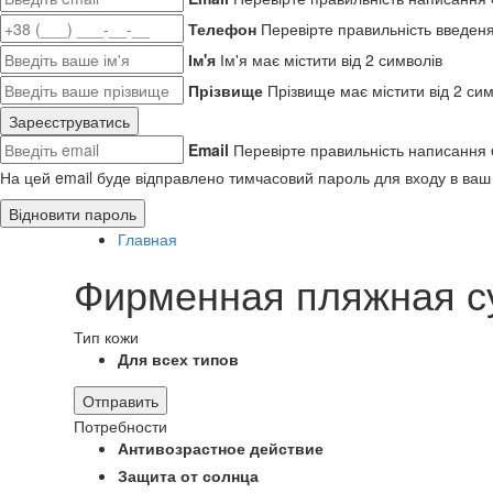
Телефон
Перевірте правильність введен
Ім'я
Ім'я має містити від 2 символів
Прізвище
Прізвище має містити від 2 сим
Зареєструватись
Email
Перевірте правильність написання 
На цей email буде відправлено тимчасовий пароль для входу в ваш
Відновити пароль
Главная
Фирменная пляжная с
Тип кожи
Для всех типов
Отправить
Потребности
Антивозрастное действие
Защита от солнца