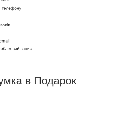
я телефону
волів
email
 обліковий запис
умка в Подарок