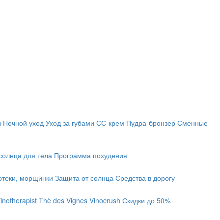
ы
Ночной уход
Уход за губами
СС-крем
Пудра-бронзер
Сменные
солнца для тела
Программа похудения
отеки, морщинки
Защита от солнца
Средства в дорогу
inotherapist
Thè des Vignes
Vinocrush
Скидки до 50%