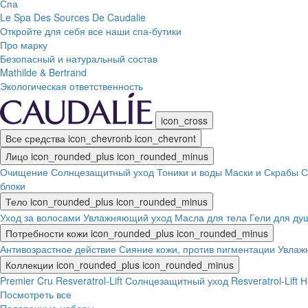
Спа
Le Spa Des Sources De Caudalie
Откройте для себя все наши спа-бутики
Про марку
Безопасный и натуральный состав
Mathilde & Bertrand
Экологическая ответственность
icon_cross
Все средства
icon_chevronb
icon_chevront
Лицо
icon_rounded_plus
icon_rounded_minus
Очищение
Солнцезащитный уход
Тоники и воды
Маски и Скрабы
С
блоки
Тело
icon_rounded_plus
icon_rounded_minus
Уход за волосами
Увлажняющий уход
Масла для тела
Гели для ду
Потребности кожи
icon_rounded_plus
icon_rounded_minus
Антивозрастное действие
Сияние кожи, против пигментации
Увлаж
Коллекции
icon_rounded_plus
icon_rounded_minus
Premier Cru
Resveratrol-Lift
Солнцезащитный уход
Resveratrol-Lift
Посмотреть все