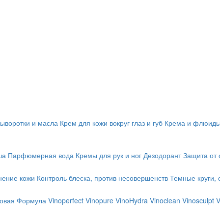
ыворотки и масла
Крем для кожи вокруг глаз и губ
Крема и флюид
ша
Парфюмерная вода
Кремы для рук и ног
Дезодорант
Защита от 
нение кожи
Контроль блеска, против несовершенств
Темные круги, 
 Новая Формула
Vinoperfect
Vinopure
VinoHydra
Vinoclean
Vinosculpt
V