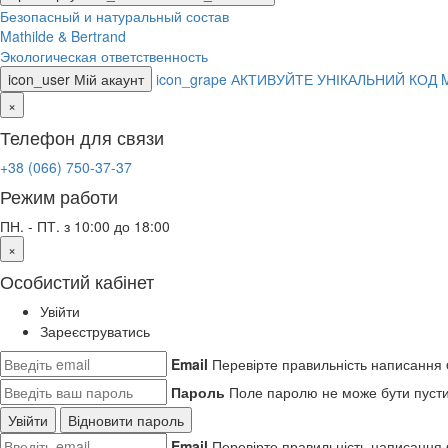
Безопасный и натуральный состав
Mathilde & Bertrand
Экологическая ответственность
icon_user
Мій акаунт
icon_grape
АКТИВУЙТЕ УНІКАЛЬНИЙ КОД 
×
Телефон для связи
+38 (066) 750-37-37
Режим работи
ПН. - ПТ. з 10:00 до 18:00
×
Особистий кабінет
Увійти
Зареєструватись
Email
Перевірте правильність написання 
Пароль
Поле паролю не може бути пуст
Увійти
Відновити пароль
Email
Перевірте правильність написання 