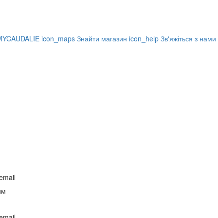
MYCAUDALIE
icon_maps
Знайти магазин
icon_help
Зв'яжіться з нами
email
им
email