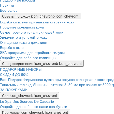
Подарочные наборы
Новинки
Бестселер
Советы по уходу
icon_chevronb
icon_chevront
Борьба со всеми признаками старения кожи
Продлите молодость кожи
Cекрет ровного тона и сияющей кожи
Увлажните и успокойте кожу
Очищение кожи и демакияж
Борьба с акне
SPA-программа для стройного силуэта
Откройте для себя все коллекции
Спецпредложения
icon_chevronb
icon_chevront
ПОДАРОЧНЫЕ НАБОРЫ
СКИДКИ ДО 50%
Ваш Подарок Фирменная сумка при покупке солнцезащитного средс
Тональный флюид Vinocrush, оттенок 3, 30 мл при заказе от 3999 
ЗА ПОКУПКАМИ
Спа
icon_chevronb
icon_chevront
Le Spa Des Sources De Caudalie
Откройте для себя все наши спа-бутики
Про марку
icon_chevronb
icon_chevront