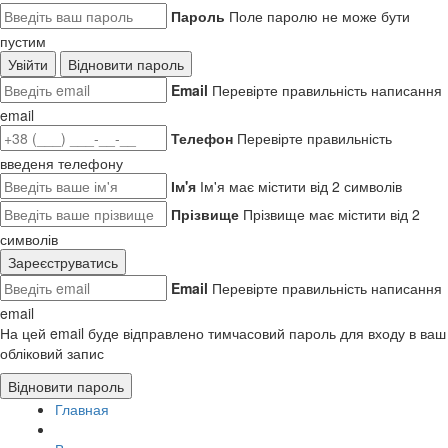
Пароль
Поле паролю не може бути
пустим
Увійти
Відновити пароль
Email
Перевірте правильність написання
email
Телефон
Перевірте правильність
введеня телефону
Ім'я
Ім'я має містити від 2 символів
Прізвище
Прізвище має містити від 2
символів
Зареєструватись
Email
Перевірте правильність написання
email
На цей email буде відправлено тимчасовий пароль для входу в ваш
обліковий запис
Відновити пароль
Главная