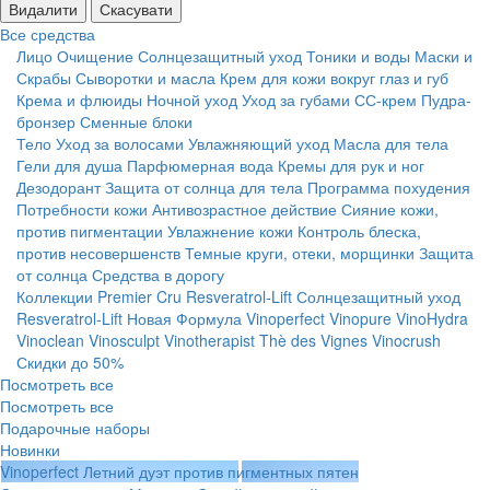
Видалити
Скасувати
Все средства
Лицо
Очищение
Солнцезащитный уход
Тоники и воды
Маски и
Скрабы
Сыворотки и масла
Крем для кожи вокруг глаз и губ
Крема и флюиды
Ночной уход
Уход за губами
СС-крем
Пудра-
бронзер
Сменные блоки
Тело
Уход за волосами
Увлажняющий уход
Масла для тела
Гели для душа
Парфюмерная вода
Кремы для рук и ног
Дезодорант
Защита от солнца для тела
Программа похудения
Потребности кожи
Антивозрастное действие
Сияние кожи,
против пигментации
Увлажнение кожи
Контроль блеска,
против несовершенств
Темные круги, отеки, морщинки
Защита
от солнца
Средства в дорогу
Коллекции
Premier Cru
Resveratrol-Lift
Солнцезащитный уход
Resveratrol-Lift Новая Формула
Vinoperfect
Vinopure
VinoHydra
Vinoclean
Vinosculpt
Vinotherapist
Thè des Vignes
Vinocrush
Скидки до 50%
Посмотреть все
Посмотреть все
Подарочные наборы
Новинки
Vinoperfect Летний дуэт против пигментных пятен