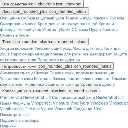
Все средства
icon_chevronb
icon_chevront
Лицо
icon_rounded_plus
icon_rounded_minus
Очищение
Солнцезащитный уход
Тоники и воды
Маски и Скрабы
Сыворотки и масла
Крем для кожи вокруг глаз и губ
Крема и
флюиды
Ночной уход
Уход за губами
СС-крем
Пудра-бронзер
Сменные блоки
Тело
icon_rounded_plus
icon_rounded_minus
Уход за волосами
Увлажняющий уход
Масла для тела
Гели для
душа
Парфюмерная вода
Кремы для рук и ног
Дезодорант
Защита
от солнца для тела
Программа похудения
Потребности кожи
icon_rounded_plus
icon_rounded_minus
Антивозрастное действие
Сияние кожи, против пигментации
Увлажнение кожи
Контроль блеска, против несовершенств
Темные
круги, отеки, морщинки
Защита от солнца
Средства в дорогу
Коллекции
icon_rounded_plus
icon_rounded_minus
Premier Cru
Resveratrol-Lift
Солнцезащитный уход
Resveratrol-Lift
Новая Формула
Vinoperfect
Vinopure
VinoHydra
Vinoclean
Vinosculpt
Vinotherapist
Thè des Vignes
Vinocrush
Скидки до 50%
Посмотреть все
Подарочные наборы
Новинки