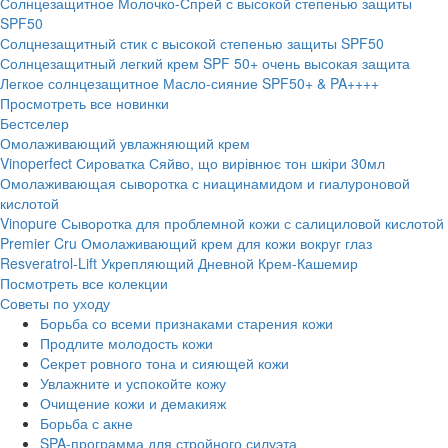
Солнцезащитное Молочко-Спрей с высокой степенью защиты
SPF50
Солцнезащитный стик с высокой степенью защиты SPF50
Солнцезащитный легкий крем SPF 50+ очень высокая защита
Легкое солнцезащитное Масло-сияние SPF50+ & PA++++
Просмотреть все новинки
Бестселер
Омолаживающий увлажняющий крем
Vinoperfect Сироватка Сяйво, що вирівнює тон шкіри 30мл
Омолаживающая сыворотка с ниацинамидом и гиалуроновой
кислотой
Vinopure Сыворотка для проблемной кожи с салициловой кислотой
Premier Cru Омолаживающий крем для кожи вокруг глаз
Resveratrol-Lift Укрепляющий Дневной Крем-Кашемир
Посмотреть все колекции
Советы по уходу
Борьба со всеми признаками старения кожи
Продлите молодость кожи
Cекрет ровного тона и сияющей кожи
Увлажните и успокойте кожу
Очищение кожи и демакияж
Борьба с акне
SPA-программа для стройного силуэта