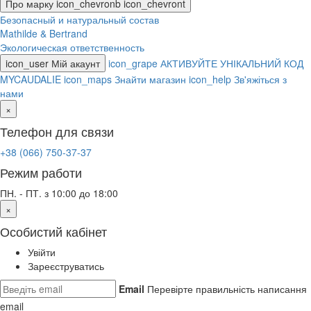
Про марку
icon_chevronb
icon_chevront
Безопасный и натуральный состав
Mathilde & Bertrand
Экологическая ответственность
icon_user
Мій акаунт
icon_grape
АКТИВУЙТЕ УНІКАЛЬНИЙ КОД
MYCAUDALIE
icon_maps
Знайти магазин
icon_help
Зв'яжіться з
нами
×
Телефон для связи
+38 (066) 750-37-37
Режим работи
ПН. - ПТ. з 10:00 до 18:00
×
Особистий кабінет
Увійти
Зареєструватись
Email
Перевірте правильність написання
email