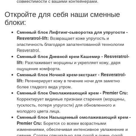
совместимости с вашими контейнерами.
Откройте для себя наши сменные
блоки:
Сменный блок Лифтинг-сыворотка для упругости -
Resveratrol-lift:
Возвращает коже упругость и
эластичность благодаря запатентованной технологии
Resveratrol.
Сменный блок Дневной крем Кашемир - Resveratrol-
lift:
Разглаживает морщины и укрепляет кожу, даря
ощущение комфорта.
Сменный блок Ночной крем-экстракт - Resveratrol-
lift:
Регенерирует кожу в течение ночи для заметно
более гладкого вида утром.
Сменный блок Омолаживающий крем - Premier Cru:
Корректирует видимые признаки старения (морщины,
тусклость, потеря упругости) для обновленного и
молодого цвета лица.
Сменный блок Насыщенный омолаживающий крем -
Premier Cru:
Борется со всеми возрастными
изменениями, обеспечивая интенсивное увлажнение и
сияние. Создан специально для сухой и очень сухой