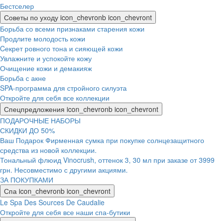
Бестселер
Советы по уходу
icon_chevronb
icon_chevront
Борьба со всеми признаками старения кожи
Продлите молодость кожи
Cекрет ровного тона и сияющей кожи
Увлажните и успокойте кожу
Очищение кожи и демакияж
Борьба с акне
SPA-программа для стройного силуэта
Откройте для себя все коллекции
Спецпредложения
icon_chevronb
icon_chevront
ПОДАРОЧНЫЕ НАБОРЫ
СКИДКИ ДО 50%
Ваш Подарок Фирменная сумка при покупке солнцезащитного
средства из новой коллекции.
Тональный флюид Vinocrush, оттенок 3, 30 мл при заказе от 3999
грн. Несовместимо с другими акциями.
ЗА ПОКУПКАМИ
Спа
icon_chevronb
icon_chevront
Le Spa Des Sources De Caudalie
Откройте для себя все наши спа-бутики