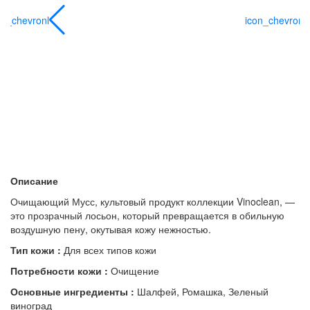
on_chevronl
icon_chevronl
Описание
Очищающий Мусс, культовый продукт коллекции Vinoclean, —
это прозрачный лосьон, который превращается в обильную
воздушную пену, окутывая кожу нежностью.
Тип кожи :
Для всех типов кожи
Потребности кожи :
Очищение
Основные ингредиенты :
Шалфей, Ромашка, Зеленый
виноград