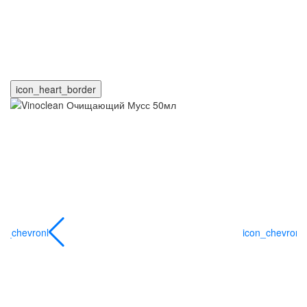
icon_heart_border
on_chevronl
icon_chevronl