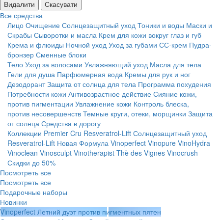
Видалити
Скасувати
Все средства
Лицо
Очищение
Солнцезащитный уход
Тоники и воды
Маски и
Скрабы
Сыворотки и масла
Крем для кожи вокруг глаз и губ
Крема и флюиды
Ночной уход
Уход за губами
СС-крем
Пудра-
бронзер
Сменные блоки
Тело
Уход за волосами
Увлажняющий уход
Масла для тела
Гели для душа
Парфюмерная вода
Кремы для рук и ног
Дезодорант
Защита от солнца для тела
Программа похудения
Потребности кожи
Антивозрастное действие
Сияние кожи,
против пигментации
Увлажнение кожи
Контроль блеска,
против несовершенств
Темные круги, отеки, морщинки
Защита
от солнца
Средства в дорогу
Коллекции
Premier Cru
Resveratrol-Lift
Солнцезащитный уход
Resveratrol-Lift Новая Формула
Vinoperfect
Vinopure
VinoHydra
Vinoclean
Vinosculpt
Vinotherapist
Thè des Vignes
Vinocrush
Скидки до 50%
Посмотреть все
Посмотреть все
Подарочные наборы
Новинки
Vinoperfect Летний дуэт против пигментных пятен