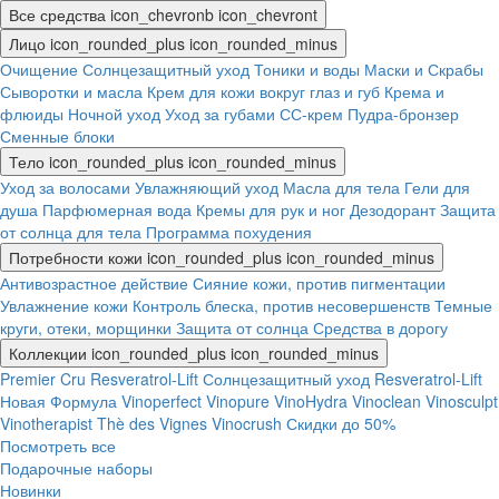
Все средства
icon_chevronb
icon_chevront
Лицо
icon_rounded_plus
icon_rounded_minus
Очищение
Солнцезащитный уход
Тоники и воды
Маски и Скрабы
Сыворотки и масла
Крем для кожи вокруг глаз и губ
Крема и
флюиды
Ночной уход
Уход за губами
СС-крем
Пудра-бронзер
Сменные блоки
Тело
icon_rounded_plus
icon_rounded_minus
Уход за волосами
Увлажняющий уход
Масла для тела
Гели для
душа
Парфюмерная вода
Кремы для рук и ног
Дезодорант
Защита
от солнца для тела
Программа похудения
Потребности кожи
icon_rounded_plus
icon_rounded_minus
Антивозрастное действие
Сияние кожи, против пигментации
Увлажнение кожи
Контроль блеска, против несовершенств
Темные
круги, отеки, морщинки
Защита от солнца
Средства в дорогу
Коллекции
icon_rounded_plus
icon_rounded_minus
Premier Cru
Resveratrol-Lift
Солнцезащитный уход
Resveratrol-Lift
Новая Формула
Vinoperfect
Vinopure
VinoHydra
Vinoclean
Vinosculpt
Vinotherapist
Thè des Vignes
Vinocrush
Скидки до 50%
Посмотреть все
Подарочные наборы
Новинки