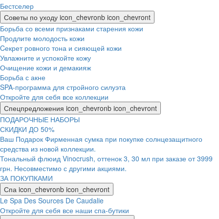
Бестселер
Советы по уходу
icon_chevronb
icon_chevront
Борьба со всеми признаками старения кожи
Продлите молодость кожи
Cекрет ровного тона и сияющей кожи
Увлажните и успокойте кожу
Очищение кожи и демакияж
Борьба с акне
SPA-программа для стройного силуэта
Откройте для себя все коллекции
Спецпредложения
icon_chevronb
icon_chevront
ПОДАРОЧНЫЕ НАБОРЫ
СКИДКИ ДО 50%
Ваш Подарок Фирменная сумка при покупке солнцезащитного
средства из новой коллекции.
Тональный флюид Vinocrush, оттенок 3, 30 мл при заказе от 3999
грн. Несовместимо с другими акциями.
ЗА ПОКУПКАМИ
Спа
icon_chevronb
icon_chevront
Le Spa Des Sources De Caudalie
Откройте для себя все наши спа-бутики