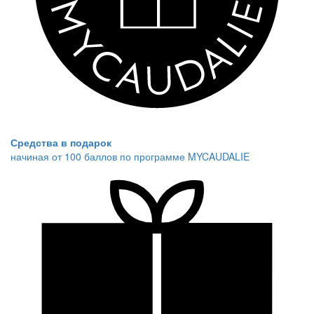
Средства в подарок
начиная от 100 баллов по программе MYCAUDALIE