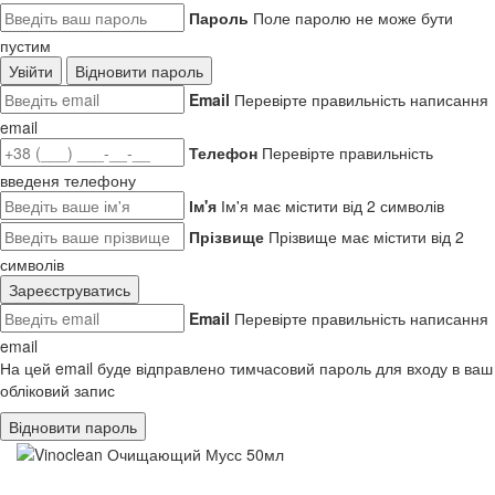
Пароль
Поле паролю не може бути
пустим
Увійти
Відновити пароль
Email
Перевірте правильність написання
email
Телефон
Перевірте правильність
введеня телефону
Ім'я
Ім'я має містити від 2 символів
Прізвище
Прізвище має містити від 2
символів
Зареєструватись
Email
Перевірте правильність написання
email
На цей email буде відправлено тимчасовий пароль для входу в ваш
обліковий запис
Відновити пароль