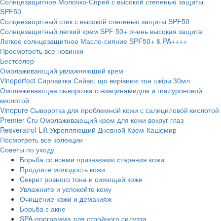
Солнцезащитное Молочко-Спрей с высокой степенью защиты
SPF50
Солцнезащитный стик с высокой степенью защиты SPF50
Солнцезащитный легкий крем SPF 50+ очень высокая защита
Легкое солнцезащитное Масло-сияние SPF50+ & PA++++
Просмотреть все новинки
Бестселер
Омолаживающий увлажняющий крем
Vinoperfect Сироватка Сяйво, що вирівнює тон шкіри 30мл
Омолаживающая сыворотка с ниацинамидом и гиалуроновой
кислотой
Vinopure Сыворотка для проблемной кожи с салициловой кислотой
Premier Cru Омолаживающий крем для кожи вокруг глаз
Resveratrol-Lift Укрепляющий Дневной Крем-Кашемир
Посмотреть все колекции
Советы по уходу
Борьба со всеми признаками старения кожи
Продлите молодость кожи
Cекрет ровного тона и сияющей кожи
Увлажните и успокойте кожу
Очищение кожи и демакияж
Борьба с акне
SPA-программа для стройного силуэта