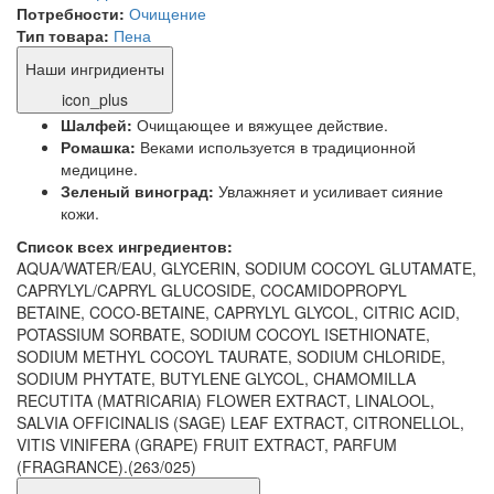
Потребности:
Очищение
Тип товара:
Пена
Наши ингридиенты
icon_plus
Шалфей:
Очищающее и вяжущее действие.
Ромашка:
Веками используется в традиционной
медицине.
Зеленый виноград:
Увлажняет и усиливает сияние
кожи.
Список всех ингредиентов:
AQUA/WATER/EAU, GLYCERIN, SODIUM COCOYL GLUTAMATE,
CAPRYLYL/CAPRYL GLUCOSIDE, COCAMIDOPROPYL
BETAINE, COCO-BETAINE, CAPRYLYL GLYCOL, CITRIC ACID,
POTASSIUM SORBATE, SODIUM COCOYL ISETHIONATE,
SODIUM METHYL COCOYL TAURATE, SODIUM CHLORIDE,
SODIUM PHYTATE, BUTYLENE GLYCOL, CHAMOMILLA
RECUTITA (MATRICARIA) FLOWER EXTRACT, LINALOOL,
SALVIA OFFICINALIS (SAGE) LEAF EXTRACT, CITRONELLOL,
VITIS VINIFERA (GRAPE) FRUIT EXTRACT, PARFUM
(FRAGRANCE).(263/025)