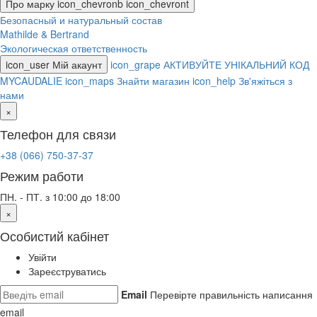
Про марку
icon_chevronb
icon_chevront
Безопасный и натуральный состав
Mathilde & Bertrand
Экологическая ответственность
icon_user
Мій акаунт
icon_grape
АКТИВУЙТЕ УНІКАЛЬНИЙ КОД
MYCAUDALIE
icon_maps
Знайти магазин
icon_help
Зв'яжіться з
нами
×
Телефон для связи
+38 (066) 750-37-37
Режим работи
ПН. - ПТ. з 10:00 до 18:00
×
Особистий кабінет
Увійти
Зареєструватись
Email
Перевірте правильність написання
email