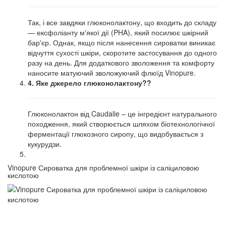
Так, і все завдяки глюконолактону, що входить до складу
— ексфоліанту м'якої дії (PHA), який посилює шкірний
бар'єр. Однак, якщо після нанесення сироватки виникає
відчуття сухості шкіри, скоротите застосування до одного
разу на день. Для додаткового зволоження та комфорту
наносите матуючий зволожуючий флюїд Vinopure.
4. Яке джерело глюконолактону??
Глюконолактон від Caudalie – це інгредієнт натурального
походження, який створюється шляхом біотехнологічної
ферментації глюкозного сиропу, що видобувається з
кукурудзи.
Vinopure Сироватка для проблемної шкіри із саліциловою
кислотою