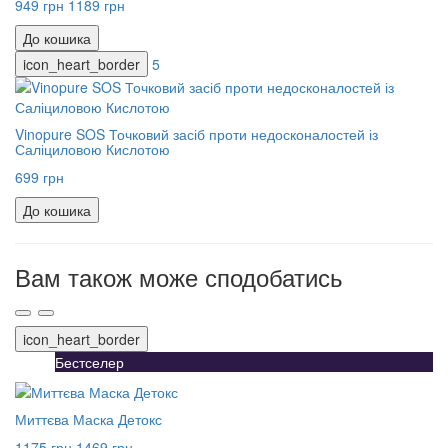
949 грн
1189 грн
До кошика
icon_heart_border
5
Vinopure SOS Точковий засіб проти недосконалостей із
Саліциловою Кислотою
699 грн
До кошика
Вам також може сподобатись
icon_heart_border
Бестселер
Миттєва Маска Детокс
1175 грн
1469 грн