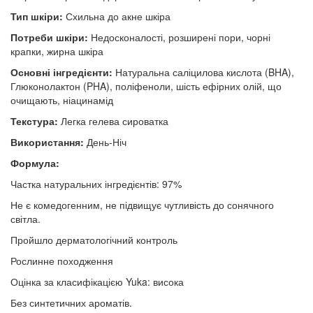
Тип шкіри:
Схильна до акне шкіра
Потреби шкіри:
Недосконалості, розширені пори, чорні
крапки, жирна шкіра
Основні інгредієнти:
Натуральна саліцилова кислота (BHA),
Глюконолактон (PHA), поліфеноли, шість ефірних олій, що
очищають, ніацинамід
Текстура:
Легка гелева сироватка
Використання:
День-Ніч
Формула:
Частка натуральних інгредієнтів: 97%
Не є комедогенним, не підвищує чутливість до сонячного
світла.
Пройшло дерматологічний контроль
Рослинне походження
Оцінка за класифікацією Yuka: висока
Без синтетичних ароматів.