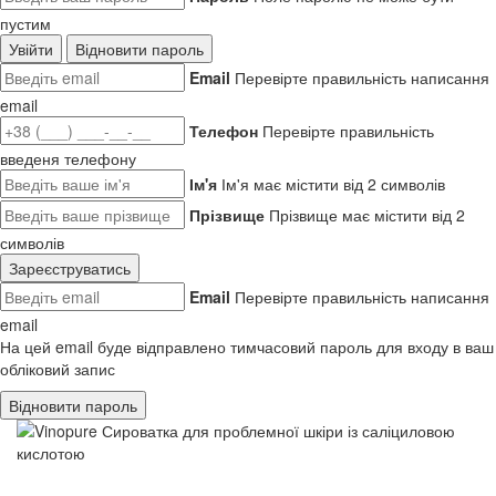
пустим
Увійти
Відновити пароль
Email
Перевірте правильність написання
email
Телефон
Перевірте правильність
введеня телефону
Ім'я
Ім'я має містити від 2 символів
Прізвище
Прізвище має містити від 2
символів
Зареєструватись
Email
Перевірте правильність написання
email
На цей email буде відправлено тимчасовий пароль для входу в ваш
обліковий запис
Відновити пароль