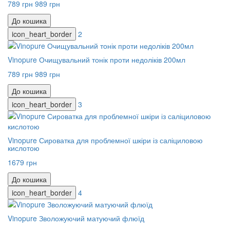
789 грн
989 грн
До кошика
icon_heart_border
2
Vinopure Очищувальний тонік проти недоліків 200мл
789 грн
989 грн
До кошика
icon_heart_border
3
Vinopure Сироватка для проблемної шкіри із саліциловою
кислотою
1679 грн
До кошика
icon_heart_border
4
Vinopure Зволожуючий матуючий флюїд