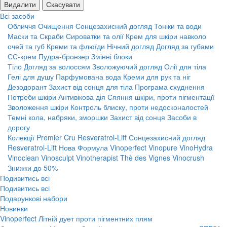
Видалити
Скасувати
Всі засоби
Обличчя
Очищення
Сонцезахисний догляд
Тоніки та води
Маски та Скраби
Сироватки та олії
Крем для шкіри навколо
очей та губ
Креми та флюїди
Нічний догляд
Догляд за губами
СС-крем
Пудра-бронзер
Змінні блоки
Тіло
Догляд за волоссям
Зволожуючий догляд
Олії для тіла
Гелі для душу
Парфумована вода
Креми для рук та ніг
Дезодорант
Захист від сонця для тіла
Програма схуднення
Потреби шкіри
Антивікова дія
Сяяння шкіри, проти пігментації
Зволоження шкіри
Контроль блиску, проти недосконалостей
Темні кола, набряки, зморшки
Захист від сонця
Засоби в
дорогу
Колекції
Premier Cru
Resveratrol-Lift
Сонцезахисний догляд
Resveratrol-Lift Нова Формула
Vinoperfect
Vinopure
VinoHydra
Vinoclean
Vinosculpt
Vinotherapist
Thè des Vignes
Vinocrush
Знижки до 50%
Подивитись всі
Подивитись всі
Подарункові набори
Новинки
Vinoperfect Літній дует проти пігментних плям