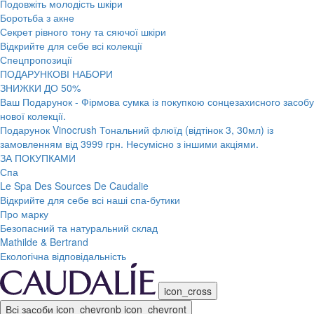
Подовжіть молодість шкіри
Боротьба з акне
Секрет рівного тону та сяючої шкіри
Відкрийте для себе всі колекції
Спецпропозиції
ПОДАРУНКОВІ НАБОРИ
ЗНИЖКИ ДО 50%
Ваш Подарунок - Фірмова сумка із покупкою сонцезахисного засобу
нової колекції.
Подарунок Vinocrush Тональний флюїд (відтінок 3, 30мл) із
замовленням від 3999 грн. Несумісно з іншими акціями.
ЗА ПОКУПКАМИ
Спа
Le Spa Des Sources De Caudalie
Відкрийте для себе всі наші спа-бутики
Про марку
Безопасний та натуральний склад
Mathilde & Bertrand
Екологічна відповідальність
icon_cross
Всі засоби
icon_chevronb
icon_chevront