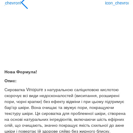
on_chevronl
icon_chevronl
Нова Формула!
Опис:
Сироватка Vinopure з натуральною саліциловою кислотою
скорочує всі види недосконалостей (висипання, розширені
пори, чорні крапки) без ефекту відміни і при цьому підтримує
бар'єр шкіри. Вона очищає та звужує пори, покращуючи
текстуру шкіри. Ця сироватка для проблемної шкіри, створена
на основі натуральних інгредієнтів, включаючи шість ефірних
олій, що очищають, значно покращує якість схильної до акне
шкіри і повертає їй здорове сяйво без жирного блиску.