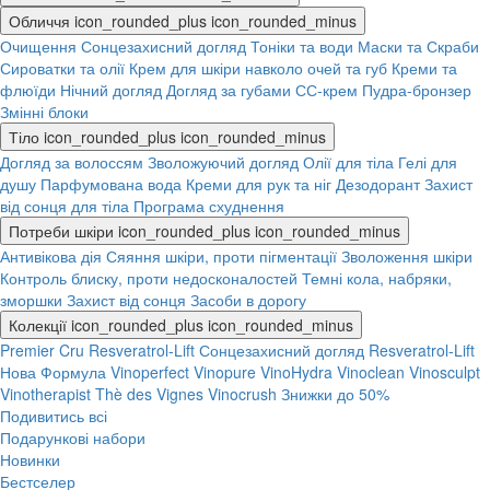
Обличчя
icon_rounded_plus
icon_rounded_minus
Очищення
Сонцезахисний догляд
Тоніки та води
Маски та Скраби
Сироватки та олії
Крем для шкіри навколо очей та губ
Креми та
флюїди
Нічний догляд
Догляд за губами
СС-крем
Пудра-бронзер
Змінні блоки
Тіло
icon_rounded_plus
icon_rounded_minus
Догляд за волоссям
Зволожуючий догляд
Олії для тіла
Гелі для
душу
Парфумована вода
Креми для рук та ніг
Дезодорант
Захист
від сонця для тіла
Програма схуднення
Потреби шкіри
icon_rounded_plus
icon_rounded_minus
Антивікова дія
Сяяння шкіри, проти пігментації
Зволоження шкіри
Контроль блиску, проти недосконалостей
Темні кола, набряки,
зморшки
Захист від сонця
Засоби в дорогу
Колекції
icon_rounded_plus
icon_rounded_minus
Premier Cru
Resveratrol-Lift
Сонцезахисний догляд
Resveratrol-Lift
Нова Формула
Vinoperfect
Vinopure
VinoHydra
Vinoclean
Vinosculpt
Vinotherapist
Thè des Vignes
Vinocrush
Знижки до 50%
Подивитись всі
Подарункові набори
Новинки
Бестселер