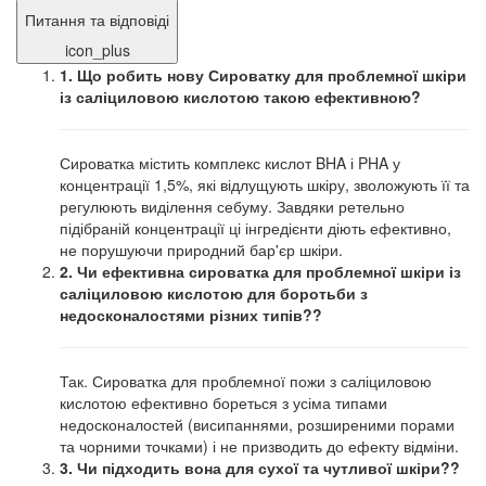
Питання та відповіді
icon_plus
1. Що робить нову Сироватку для проблемної шкіри
із саліциловою кислотою такою ефективною?
Сироватка містить комплекс кислот BHA і PHA у
концентрації 1,5%, які відлущують шкіру, зволожують її та
регулюють виділення себуму. Завдяки ретельно
підібраній концентрації ці інгредієнти діють ефективно,
не порушуючи природний бар'єр шкіри.
2. Чи ефективна сироватка для проблемної шкіри із
саліциловою кислотою для боротьби з
недосконалостями різних типів??
Так. Сироватка для проблемної пожи з саліциловою
кислотою ефективно бореться з усіма типами
недосконалостей (висипаннями, розширеними порами
та чорними точками) і не призводить до ефекту відміни.
3. Чи підходить вона для сухої та чутливої ​​шкіри??