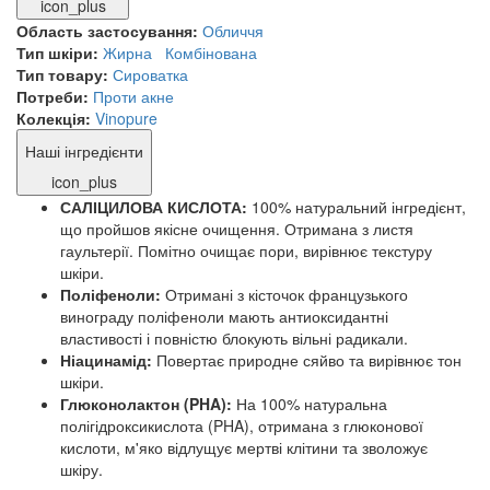
icon_plus
Область застосування:
Обличчя
Тип шкіри:
Жирна
Комбінована
Тип товару:
Сироватка
Потреби:
Проти акне
Колекція:
Vinopure
Наші інгредієнти
icon_plus
САЛІЦИЛОВА КИСЛОТА:
100% натуральний інгредієнт,
що пройшов якісне очищення. Отримана з листя
гаультерії. Помітно очищає пори, вирівнює текстуру
шкіри.
Поліфеноли:
Отримані з кісточок французького
винограду поліфеноли мають антиоксидантні
властивості і повністю блокують вільні радикали.
Ніацинамід:
Повертає природне сяйво та вирівнює тон
шкіри.
Глюконолактон (PHA):
На 100% натуральна
полігідроксикислота (PHA), отримана з глюконової
кислоти, м'яко відлущує мертві клітини та зволожує
шкіру.