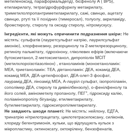
метиленоксид, параформальдегід), бісфенолу A ( BPS),
етилакрилату, тетрагідрофурфурилу метакрилату,
триметилолпропантриметилакрилату, сажі, свинцю, ацетату
свинцю, ртуті та її похідних (тимеросал), толуолу, акриламіду,
бромстиролу, стиролу та оксиду стиролу, нітромускусу.
Інгредієнти, які можуть спричинити подразнення шкіри:
Не
містять: сульфатів (лауретсульфат натрію, лаурилсульфат
амонію), хлорфенезину, резорцинолу та 2-метилрезорцинолу,
ретинілу пальмітату, гідрохінону, гліколевих ефірів (включаючи
бутоксиетанол, 2-метоксиетанол, дипропіолін MCIT
(метилхлороізотіазолінон) , етаноламінів (моноетаноламін:
МЕА, триетаноламін: ТЕА, діетаноламін: ДЕА, кокамід ДЕА,
кокамід МЕА, ДЕА-цетилфосфат, ДЕА-олет-3 фосфат,
лаурамід ДЕА, ліноамід МЕА, А-лауріл сульфат, ізопропіламін,
сополімер ДЕА, стиролу та дивінілбензолу), о-фенілфенолу та
його солей, амінометилу пропанолу, ПЕГ*, гідроксиду калію,
поліамінопропілу бігуаніду, етилметакрилату,
бутилметакрилату, гідроксипропілметакрилату.
Не завдають шкоди планеті:
Не містять: нейлону, ЕДТА,
тринатрію нітрилотрацетату, циклотетрасилоксану, силіконів,
хлориду бегентримонія, кульки, що відлущують кульок з
мікропластику, октиноксату, октокрілену, бензофенатів,