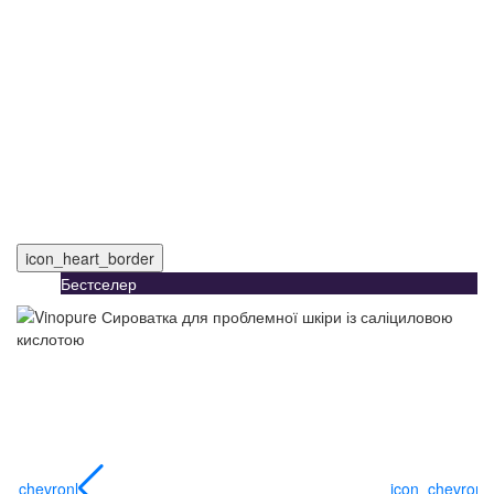
icon_heart_border
Бестселер
on_chevronl
icon_chevronl