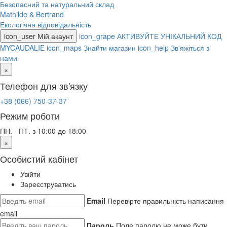
Безопасний та натуральний склад
Mathilde & Bertrand
Екологічна відповідальність
icon_user
Мій акаунт
icon_grape
АКТИВУЙТЕ УНІКАЛЬНИЙ КОД
MYCAUDALIE
icon_maps
Знайти магазин
icon_help
Зв'яжіться з
нами
×
Телефон для зв'язку
+38 (066) 750-37-37
Режим роботи
ПН. - ПТ. з 10:00 до 18:00
×
Особистий кабінет
Увійти
Зареєструватись
Email
Перевірте правильність написання
email
Пароль
Поле паролю не може бути