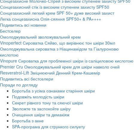
Сонцезахисне Молочко-Спрей з високим ступенем захисту SPF50
Сонцезахисний стік із високим ступенем захисту SPF50
Сонцезахисний легкий крем SPF 50+ дуже високий захист
Легка сонцезахисна Олія-сяяння SPF50+ & PA++++
Подивитись всі новинки
Бестселер
Омолоджувальний зволожувальний крем
Vinoperfect Сироватка Сяйво, що вирівнює тон шкіри 30мл
Омолоджувальна сироватка з Ніацинамідом та Гіалуроновю
кислотою
Vinopure Сироватка для проблемної шкіри із саліциловою кислотою
Premier Cru Омолоджувальний крем для шкіри навколо очей
Resveratrol-Lift Зміцнюючий Денний Крем-Кашемір
Подивитись всі бестселери
Поради по догляду
Боротьба з усіма ознаками старіння шкіри
Подовжіть молодість шкіри
Секрет рівного тону та сяючої шкіри
Зволожте та заспокойте шкіру
Очищення шкіри та демакіяж
Боротьба з акне
SPA-програма для стрункого силуету