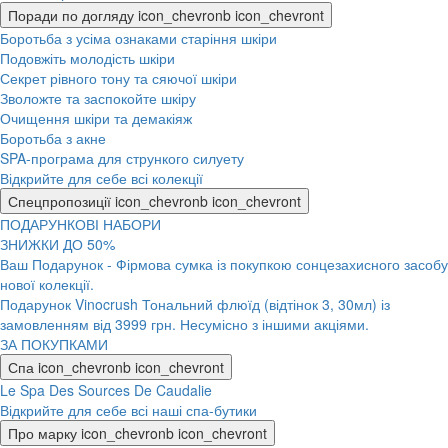
Поради по догляду
icon_chevronb
icon_chevront
Боротьба з усіма ознаками старіння шкіри
Подовжіть молодість шкіри
Секрет рівного тону та сяючої шкіри
Зволожте та заспокойте шкіру
Очищення шкіри та демакіяж
Боротьба з акне
SPA-програма для стрункого силуету
Відкрийте для себе всі колекції
Спецпропозиції
icon_chevronb
icon_chevront
ПОДАРУНКОВІ НАБОРИ
ЗНИЖКИ ДО 50%
Ваш Подарунок - Фірмова сумка із покупкою сонцезахисного засобу
нової колекції.
Подарунок Vinocrush Тональний флюїд (відтінок 3, 30мл) із
замовленням від 3999 грн. Несумісно з іншими акціями.
ЗА ПОКУПКАМИ
Спа
icon_chevronb
icon_chevront
Le Spa Des Sources De Caudalie
Відкрийте для себе всі наші спа-бутики
Про марку
icon_chevronb
icon_chevront