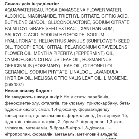
Список усіх інгредієнтів:
AQUA/WATER/EAU, ROSA DAMASCENA FLOWER WATER,
ALCOHOL, NIACINAMIDE, TRIETHYL CITRATE, CITRIC ACID,
BUTYLENE GLYCOL, GLUCONOLACTONE, SODIUM CITRATE,
PALMITOYL GRAPE SEED EXTRACT, XANTHAN GUM,
SALICYLIC ACID, SODIUM HYDROXIDE, SODIUM
HYALURONATE, HELIANTHUS ANNUUS (SUNFLOWER) SEED
OIL, TOCOPHEROL, CITRAL, PELARGONIUM GRAVEOLENS
FLOWER OIL, MENTHA PIPERITA (PEPPERMINT) OIL,
CYMBOPOGON CITRATUS LEAF OIL, ROSMARINUS
OFFICINALIS (ROSEMARY) LEAF OIL, CITRONELLOL,
GERANIOL, SODIUM PHYTATE, LINALOOL, LAVANDULA
HYBRIDA OIL, MELISSA OFFICINALIS LEAF OIL, LIMONENE.
(399/007)
Немає списку Кодалі:
Не завдають шкоди шкірі:
Не містять: парабенів,
феноксиетанолу, фталатів, триклозану, триклокарбану, бета-
гідрокси-кислот, смол, 1,4-діоксану, формальдегіду
консервантів, що вивільняють формальдегід (кватерніум-15,
гідантоїн гліцинат натрію, 2 -бром-2-нітропропан-1,3-діол,
гліоксаль, метенамін, 5-бром-5-нітро-1,3-діоксан, 1-
нітропропан, формалін, метаналь, метиловий альдегід,