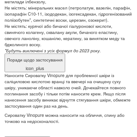
метилади ілбензолу,
Не містять: мінеральних масел (петролатум, вазелін, парафін,
ізопарафін C10-11, ізододекан, ізогексадекан, гідрогенізований
поліізобутен*, синтетичні воски, церезин, озокерит).
Не містять: курячої або бичачої гіалуронової кислоти,
свинячого колагену, сквалану акули, бичачого еластину,
овечого ланоліну, кошанілю, кератину, за винятком меду та
бджолиного воску.
*Будуть виключені з усіх формул до 2023 року.
Поради щодо застосування
icon_plus
Наносите Сироватку Vinopure для проблемної шкіри із
саліциловою кислотою вранці та ввечері на очищену суху
шкіру, уникаючи області навколо очей. Дочекайтеся повного
поглинання засобу і тільки потім наносите крем. Якщо після
нанесення засобу виникає відчуття стягування шкіри, обмежте
застосування один раз на день.
Сироватку Vinopure можна наносити на обличчя, спину або
точково на недосконалості.