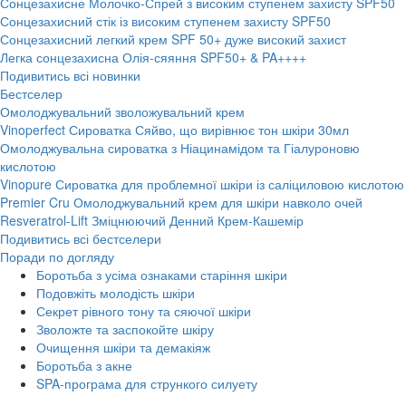
Сонцезахисне Молочко-Спрей з високим ступенем захисту SPF50
Сонцезахисний стік із високим ступенем захисту SPF50
Сонцезахисний легкий крем SPF 50+ дуже високий захист
Легка сонцезахисна Олія-сяяння SPF50+ & PA++++
Подивитись всі новинки
Бестселер
Омолоджувальний зволожувальний крем
Vinoperfect Сироватка Сяйво, що вирівнює тон шкіри 30мл
Омолоджувальна сироватка з Ніацинамідом та Гіалуроновю
кислотою
Vinopure Сироватка для проблемної шкіри із саліциловою кислотою
Premier Cru Омолоджувальний крем для шкіри навколо очей
Resveratrol-Lift Зміцнюючий Денний Крем-Кашемір
Подивитись всі бестселери
Поради по догляду
Боротьба з усіма ознаками старіння шкіри
Подовжіть молодість шкіри
Секрет рівного тону та сяючої шкіри
Зволожте та заспокойте шкіру
Очищення шкіри та демакіяж
Боротьба з акне
SPA-програма для стрункого силуету