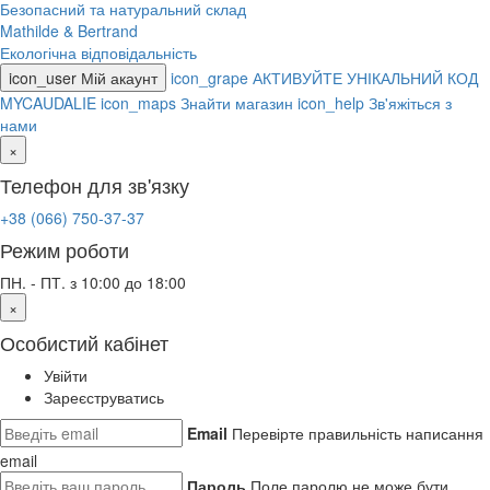
Безопасний та натуральний склад
Mathilde & Bertrand
Екологічна відповідальність
icon_user
Мій акаунт
icon_grape
АКТИВУЙТЕ УНІКАЛЬНИЙ КОД
MYCAUDALIE
icon_maps
Знайти магазин
icon_help
Зв'яжіться з
нами
×
Телефон для зв'язку
+38 (066) 750-37-37
Режим роботи
ПН. - ПТ. з 10:00 до 18:00
×
Особистий кабінет
Увійти
Зареєструватись
Email
Перевірте правильність написання
email
Пароль
Поле паролю не може бути