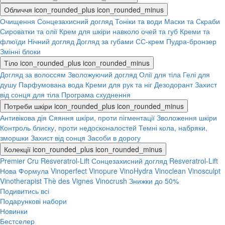
Обличчя
icon_rounded_plus
icon_rounded_minus
Очищення
Сонцезахисний догляд
Тоніки та води
Маски та Скраби
Сироватки та олії
Крем для шкіри навколо очей та губ
Креми та
флюїди
Нічний догляд
Догляд за губами
СС-крем
Пудра-бронзер
Змінні блоки
Тіло
icon_rounded_plus
icon_rounded_minus
Догляд за волоссям
Зволожуючий догляд
Олії для тіла
Гелі для
душу
Парфумована вода
Креми для рук та ніг
Дезодорант
Захист
від сонця для тіла
Програма схуднення
Потреби шкіри
icon_rounded_plus
icon_rounded_minus
Антивікова дія
Сяяння шкіри, проти пігментації
Зволоження шкіри
Контроль блиску, проти недосконалостей
Темні кола, набряки,
зморшки
Захист від сонця
Засоби в дорогу
Колекції
icon_rounded_plus
icon_rounded_minus
Premier Cru
Resveratrol-Lift
Сонцезахисний догляд
Resveratrol-Lift
Нова Формула
Vinoperfect
Vinopure
VinoHydra
Vinoclean
Vinosculpt
Vinotherapist
Thè des Vignes
Vinocrush
Знижки до 50%
Подивитись всі
Подарункові набори
Новинки
Бестселер