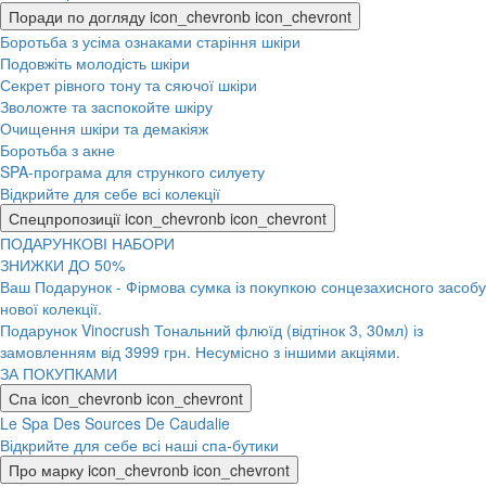
Поради по догляду
icon_chevronb
icon_chevront
Боротьба з усіма ознаками старіння шкіри
Подовжіть молодість шкіри
Секрет рівного тону та сяючої шкіри
Зволожте та заспокойте шкіру
Очищення шкіри та демакіяж
Боротьба з акне
SPA-програма для стрункого силуету
Відкрийте для себе всі колекції
Спецпропозиції
icon_chevronb
icon_chevront
ПОДАРУНКОВІ НАБОРИ
ЗНИЖКИ ДО 50%
Ваш Подарунок - Фірмова сумка із покупкою сонцезахисного засобу
нової колекції.
Подарунок Vinocrush Тональний флюїд (відтінок 3, 30мл) із
замовленням від 3999 грн. Несумісно з іншими акціями.
ЗА ПОКУПКАМИ
Спа
icon_chevronb
icon_chevront
Le Spa Des Sources De Caudalie
Відкрийте для себе всі наші спа-бутики
Про марку
icon_chevronb
icon_chevront