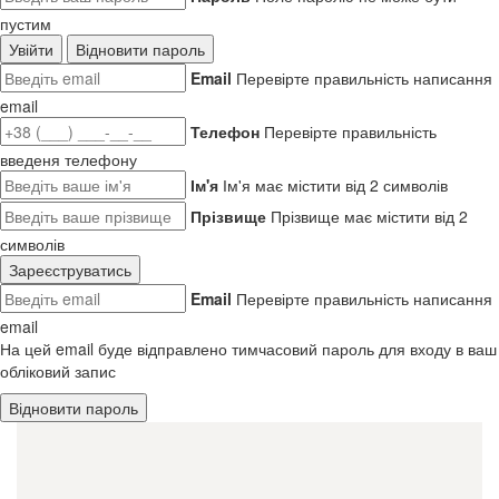
пустим
Увійти
Відновити пароль
Email
Перевірте правильність написання
email
Телефон
Перевірте правильність
введеня телефону
Ім'я
Ім'я має містити від 2 символів
Прізвище
Прізвище має містити від 2
символів
Зареєструватись
Email
Перевірте правильність написання
email
На цей email буде відправлено тимчасовий пароль для входу в ваш
обліковий запис
Відновити пароль