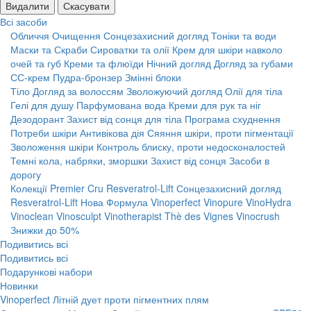
Видалити
Скасувати
Всі засоби
Обличчя
Очищення
Сонцезахисний догляд
Тоніки та води
Маски та Скраби
Сироватки та олії
Крем для шкіри навколо
очей та губ
Креми та флюїди
Нічний догляд
Догляд за губами
СС-крем
Пудра-бронзер
Змінні блоки
Тіло
Догляд за волоссям
Зволожуючий догляд
Олії для тіла
Гелі для душу
Парфумована вода
Креми для рук та ніг
Дезодорант
Захист від сонця для тіла
Програма схуднення
Потреби шкіри
Антивікова дія
Сяяння шкіри, проти пігментації
Зволоження шкіри
Контроль блиску, проти недосконалостей
Темні кола, набряки, зморшки
Захист від сонця
Засоби в
дорогу
Колекції
Premier Cru
Resveratrol-Lift
Сонцезахисний догляд
Resveratrol-Lift Нова Формула
Vinoperfect
Vinopure
VinoHydra
Vinoclean
Vinosculpt
Vinotherapist
Thè des Vignes
Vinocrush
Знижки до 50%
Подивитись всі
Подивитись всі
Подарункові набори
Новинки
Vinoperfect Літній дует проти пігментних плям