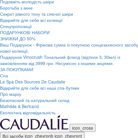
Подовжіть молодість шкіри
Боротьба з акне
Секрет рівного тону та сяючої шкіри
Відкрийте для себе всі колекції
Спецпропозиції
ПОДАРУНКОВІ НАБОРИ
ЗНИЖКИ ДО 50%
Ваш Подарунок - Фірмова сумка із покупкою сонцезахисного засобу
нової колекції.
Подарунок Vinocrush Тональний флюїд (відтінок 3, 30мл) із
замовленням від 3999 грн. Несумісно з іншими акціями.
ЗА ПОКУПКАМИ
Спа
Le Spa Des Sources De Caudalie
Відкрийте для себе всі наші спа-бутики
Про марку
Безопасний та натуральний склад
Mathilde & Bertrand
Екологічна відповідальність
icon_cross
Всі засоби
icon_chevronb
icon_chevront