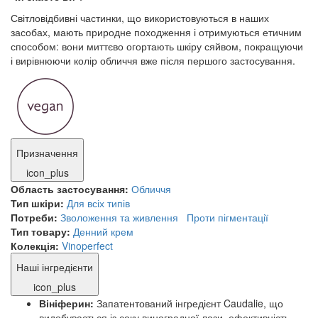
Світловідбивні частинки, що використовуються в наших
засобах, мають природне походження і отримуються етичним
способом: вони миттєво огортають шкіру сяйвом, покращуючи
і вирівнюючи колір обличчя вже після першого застосування.
Призначення
icon_plus
Область застосування:
Обличчя
Тип шкіри:
Для всіх типів
Потреби:
Зволоження та живлення
Проти пігментації
Тип товару:
Денний крем
Колекція:
Vinoperfect
Наші інгредієнти
icon_plus
Вініферин:
Запатентований інгредієнт Caudalie, що
видобувається із соку виноградної лози, ефективність