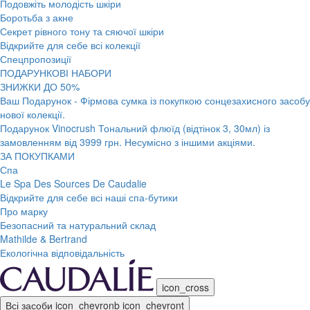
Подовжіть молодість шкіри
Боротьба з акне
Секрет рівного тону та сяючої шкіри
Відкрийте для себе всі колекції
Спецпропозиції
ПОДАРУНКОВІ НАБОРИ
ЗНИЖКИ ДО 50%
Ваш Подарунок - Фірмова сумка із покупкою сонцезахисного засобу
нової колекції.
Подарунок Vinocrush Тональний флюїд (відтінок 3, 30мл) із
замовленням від 3999 грн. Несумісно з іншими акціями.
ЗА ПОКУПКАМИ
Спа
Le Spa Des Sources De Caudalie
Відкрийте для себе всі наші спа-бутики
Про марку
Безопасний та натуральний склад
Mathilde & Bertrand
Екологічна відповідальність
icon_cross
Всі засоби
icon_chevronb
icon_chevront