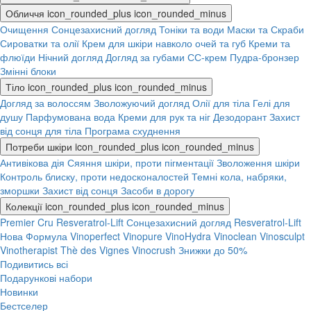
Обличчя
icon_rounded_plus
icon_rounded_minus
Очищення
Сонцезахисний догляд
Тоніки та води
Маски та Скраби
Сироватки та олії
Крем для шкіри навколо очей та губ
Креми та
флюїди
Нічний догляд
Догляд за губами
СС-крем
Пудра-бронзер
Змінні блоки
Тіло
icon_rounded_plus
icon_rounded_minus
Догляд за волоссям
Зволожуючий догляд
Олії для тіла
Гелі для
душу
Парфумована вода
Креми для рук та ніг
Дезодорант
Захист
від сонця для тіла
Програма схуднення
Потреби шкіри
icon_rounded_plus
icon_rounded_minus
Антивікова дія
Сяяння шкіри, проти пігментації
Зволоження шкіри
Контроль блиску, проти недосконалостей
Темні кола, набряки,
зморшки
Захист від сонця
Засоби в дорогу
Колекції
icon_rounded_plus
icon_rounded_minus
Premier Cru
Resveratrol-Lift
Сонцезахисний догляд
Resveratrol-Lift
Нова Формула
Vinoperfect
Vinopure
VinoHydra
Vinoclean
Vinosculpt
Vinotherapist
Thè des Vignes
Vinocrush
Знижки до 50%
Подивитись всі
Подарункові набори
Новинки
Бестселер