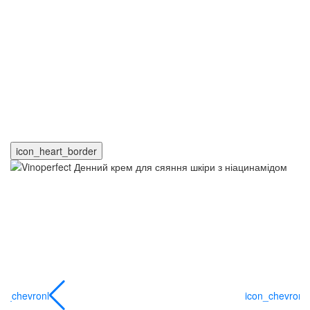
icon_heart_border
on_chevronl
icon_chevronl