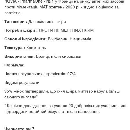
*IQVIA - PharmaOne - № 1 у Франції на ринку аптечних засобів
проти пігментації, MAT жовтень 2020 р. - згідно з оцінкою за
вартістю.
Тип шкіри :
Для всіх типів шкіри
Потреби шкіри :
ПРОТИ ПІГМЕНТНИХ ПЛЯМ
Основні інгредієнти:
Вініферин, Ніацинамід
Текстура :
Крем-гель
Використання:
Вранці, після сироватки
Формула:
Частка натуральних інгредієнтів: 97%
Видимі результати
95% жінок підтвердили, що їхня шкіра миттєво набула більш
сяючого вигляду*
* Клінічне дослідження за участю 20 добровільних учасниць, які
підтвердили негайний результат після нанесення.
Чи знаєте ви ?