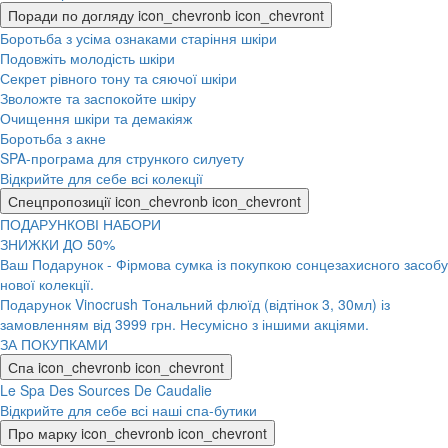
Поради по догляду
icon_chevronb
icon_chevront
Боротьба з усіма ознаками старіння шкіри
Подовжіть молодість шкіри
Секрет рівного тону та сяючої шкіри
Зволожте та заспокойте шкіру
Очищення шкіри та демакіяж
Боротьба з акне
SPA-програма для стрункого силуету
Відкрийте для себе всі колекції
Спецпропозиції
icon_chevronb
icon_chevront
ПОДАРУНКОВІ НАБОРИ
ЗНИЖКИ ДО 50%
Ваш Подарунок - Фірмова сумка із покупкою сонцезахисного засобу
нової колекції.
Подарунок Vinocrush Тональний флюїд (відтінок 3, 30мл) із
замовленням від 3999 грн. Несумісно з іншими акціями.
ЗА ПОКУПКАМИ
Спа
icon_chevronb
icon_chevront
Le Spa Des Sources De Caudalie
Відкрийте для себе всі наші спа-бутики
Про марку
icon_chevronb
icon_chevront