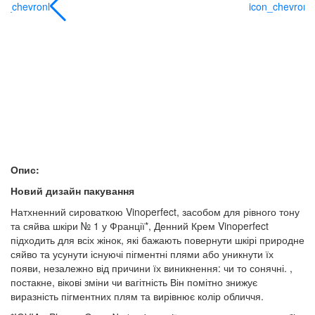
on_chevronl
icon_chevronl
Опис:
Новий дизайн пакування
Натхненний сироваткою Vinoperfect, засобом для рівного тону
та сяйва шкіри № 1 у Франції*, Денний Крем Vinoperfect
підходить для всіх жінок, які бажають повернути шкірі природне
сяйво та усунути існуючі пігментні плями або уникнути їх
появи, незалежно від причини їх виникнення: чи то сонячні. ,
постакне, вікові зміни чи вагітність Він помітно знижує
виразність пігментних плям та вирівнює колір обличчя.