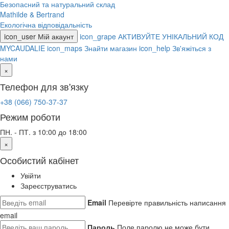
Безопасний та натуральний склад
Mathilde & Bertrand
Екологічна відповідальність
icon_user
Мій акаунт
icon_grape
АКТИВУЙТЕ УНІКАЛЬНИЙ КОД
MYCAUDALIE
icon_maps
Знайти магазин
icon_help
Зв'яжіться з
нами
×
Телефон для зв'язку
+38 (066) 750-37-37
Режим роботи
ПН. - ПТ. з 10:00 до 18:00
×
Особистий кабінет
Увійти
Зареєструватись
Email
Перевірте правильність написання
email
Пароль
Поле паролю не може бути