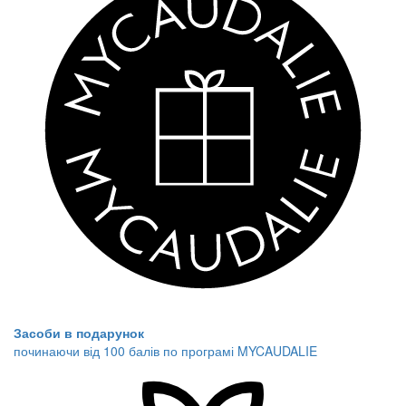
Засоби в подарунок
починаючи від 100 балів по програмі MYCAUDALIE