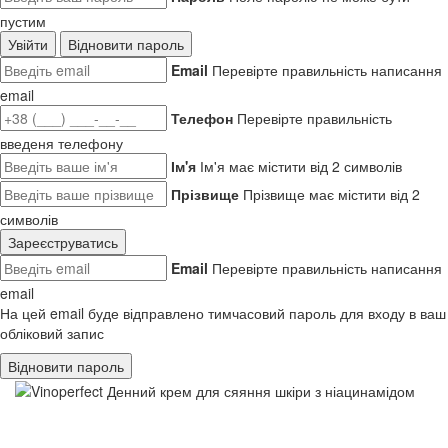
пустим
Увійти
Відновити пароль
Email
Перевірте правильність написання
email
Телефон
Перевірте правильність
введеня телефону
Ім'я
Ім'я має містити від 2 символів
Прізвище
Прізвище має містити від 2
символів
Зареєструватись
Email
Перевірте правильність написання
email
На цей email буде відправлено тимчасовий пароль для входу в ваш
обліковий запис
Відновити пароль