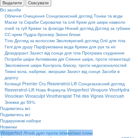
Видалити
Скасувати
Всі засоби
Обличчя
Очищення
Сонцезахисний догляд
Тоніки та води
Маски та Скраби
Сироватки та олії
Крем для шкіри навколо
очей та губ
Креми та флюїди
Нічний догляд
Догляд за губами
СС-крем
Пудра-бронзер
Змінні блоки
Тіло
Догляд за волоссям
Зволожуючий догляд
Олії для тіла
Гелі для душу
Парфумована вода
Креми для рук та ніг
Дезодорант
Захист від сонця для тіла
Програма схуднення
Потреби шкіри
Антивікова дія
Сяяння шкіри, проти пігментації
Зволоження шкіри
Контроль блиску, проти недосконалостей
Темні кола, набряки, зморшки
Захист від сонця
Засоби в
дорогу
Колекції
Premier Cru
Resveratrol-Lift
Сонцезахисний догляд
Resveratrol-Lift Нова Формула
Vinoperfect
Vinopure
VinoHydra
Vinoclean
Vinosculpt
Vinotherapist
Thè des Vignes
Vinocrush
Знижки до 50%
Подивитись всі
Подивитись всі
Подарункові набори
Новинки
Vinoperfect Літній дует проти пігментних плям