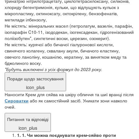
тринатрію нітрилотрацетату, циклотетрасилоксану, силіконів,
хлориду бегентримонія, кульки, що відлущують кульок з
мікропластику, октиноксату, октокрілену, бензофенатів,
метилади ілбензолу,
Не містять: мінеральних масел (петролатум, вазелін, парафін,
ізопарафін C10-11, ізододекан, ізогексадекан, гідрогенізований
поліізобутен*, синтетичні воски, церезин, озокерит).
Не містять: курячої або бичачої гіалуронової кислоти,
свинячого колагену, сквалану акули, бичачого еластину,
овечого ланоліну, кошанілю, кератину, за винятком меду та
бджолиного воску.
*Будуть виключені з усіх формул до 2023 року.
Поради щодо застосування
icon_plus
Наносити Крем для сяйва на шкіру обличчя та шиї вранці після
Сироватки
або як самостійний засіб. Уникати зони навколо
очей.
Питання та відповіді
icon_plus
1. 1. Чи можна поєднувати крем-сяйво проти