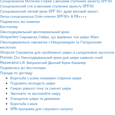
Сонцезахисне Молочко-Спрей з високим ступенем захисту SPF50
Сонцезахисний стік із високим ступенем захисту SPF50
Сонцезахисний легкий крем SPF 50+ дуже високий захист
Легка сонцезахисна Олія-сяяння SPF50+ & PA++++
Подивитись всі новинки
Бестселер
Омолоджувальний зволожувальний крем
Vinoperfect Сироватка Сяйво, що вирівнює тон шкіри 30мл
Омолоджувальна сироватка з Ніацинамідом та Гіалуроновю
кислотою
Vinopure Сироватка для проблемної шкіри із саліциловою кислотою
Premier Cru Омолоджувальний крем для шкіри навколо очей
Resveratrol-Lift Зміцнюючий Денний Крем-Кашемір
Подивитись всі бестселери
Поради по догляду
Боротьба з усіма ознаками старіння шкіри
Подовжіть молодість шкіри
Секрет рівного тону та сяючої шкіри
Зволожте та заспокойте шкіру
Очищення шкіри та демакіяж
Боротьба з акне
SPA-програма для стрункого силуету