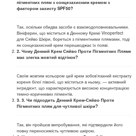
пігментних плям з сонцезахисним кремом з
фактором захисту SPF50?
Так, оскільки обидва засоби є взаємодоповнювальними.
Вініферин, що міститься в Денному Кремі Vinoperfect
для Сяйво Шкіри, бореться з пігментними плямами, тоді
як сонцезахисний крем перешкоджає їх появі.
2. Чому Денний Крем Сяйво Проти Пігментних Пляме
має злегка жовтий відтінок?
Своїм жовтим кольором цей крем зобов'язаний екстракту
кореня білої півонії, що міститься в ньому, — активний
інгредієнт, що характеризується високою концентрацією
темно-коричневих пігментів.
3. 3. Чи підходить Денний Крем-Сяйво Проти
Пігментних плям для чутливої шкіри?
Так, він пройшов випробування, які підтвердили його
повну переносимість чутливою шкірою.