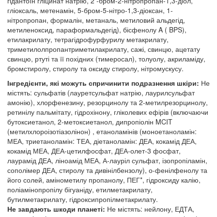
гідантоїн гліцинат натрію, 2 -бром-2-нітропропан-1,3-діол,
гліоксаль, метенамін, 5-бром-5-нітро-1,3-діоксан, 1-
нітропропан, формалін, метаналь, метиловий альдегід,
метиленоксид, параформальдегід), бісфенолу A ( BPS),
етилакрилату, тетрагідрофурфурилу метакрилату,
триметилолпропантриметилакрилату, сажі, свинцю, ацетату
свинцю, ртуті та її похідних (тимеросал), толуолу, акриламіду,
бромстиролу, стиролу та оксиду стиролу, нітромускусу.
Інгредієнти, які можуть спричинити подразнення шкіри:
Не
містять: сульфатів (лауретсульфат натрію, лаурилсульфат
амонію), хлорфенезину, резорцинолу та 2-метилрезорцинолу,
ретинілу пальмітату, гідрохінону, гліколевих ефірів (включаючи
бутоксиетанол, 2-метоксиетанол, дипропіолін MCIT
(метилхлороізотіазолінон) , етаноламінів (моноетаноламін:
МЕА, триетаноламін: ТЕА, діетаноламін: ДЕА, кокамід ДЕА,
кокамід МЕА, ДЕА-цетилфосфат, ДЕА-олет-3 фосфат,
лаурамід ДЕА, ліноамід МЕА, А-лауріл сульфат, ізопропіламін,
сополімер ДЕА, стиролу та дивінілбензолу), о-фенілфенолу та
його солей, амінометилу пропанолу, ПЕГ*, гідроксиду калію,
поліамінопропілу бігуаніду, етилметакрилату,
бутилметакрилату, гідроксипропілметакрилату.
Не завдають шкоди планеті:
Не містять: нейлону, ЕДТА,