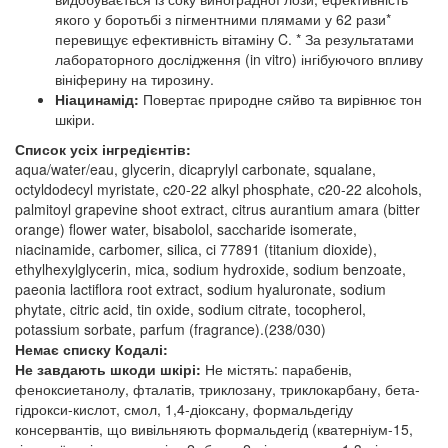
якого у боротьбі з пігментними плямами у 62 рази*
перевищує ефективність вітаміну C. * За результатами
лабораторного дослідження (in vitro) інгібуючого впливу
вініферину на тирозину.
Ніацинамід:
Повертає природне сяйво та вирівнює тон
шкіри.
Список усіх інгредієнтів:
aqua/water/eau, glycerin, dicaprylyl carbonate, squalane,
octyldodecyl myristate, c20-22 alkyl phosphate, c20-22 alcohols,
palmitoyl grapevine shoot extract, citrus aurantium amara (bitter
orange) flower water, bisabolol, saccharide isomerate,
niacinamide, carbomer, silica, ci 77891 (titanium dioxide),
ethylhexylglycerin, mica, sodium hydroxide, sodium benzoate,
paeonia lactiflora root extract, sodium hyaluronate, sodium
phytate, citric acid, tin oxide, sodium citrate, tocopherol,
potassium sorbate, parfum (fragrance).(238/030)
Немає списку Кодалі:
Не завдають шкоди шкірі:
Не містять: парабенів,
феноксиетанолу, фталатів, триклозану, триклокарбану, бета-
гідрокси-кислот, смол, 1,4-діоксану, формальдегіду
консервантів, що вивільняють формальдегід (кватерніум-15,