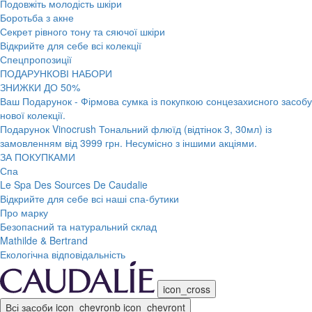
Подовжіть молодість шкіри
Боротьба з акне
Секрет рівного тону та сяючої шкіри
Відкрийте для себе всі колекції
Спецпропозиції
ПОДАРУНКОВІ НАБОРИ
ЗНИЖКИ ДО 50%
Ваш Подарунок - Фірмова сумка із покупкою сонцезахисного засобу
нової колекції.
Подарунок Vinocrush Тональний флюїд (відтінок 3, 30мл) із
замовленням від 3999 грн. Несумісно з іншими акціями.
ЗА ПОКУПКАМИ
Спа
Le Spa Des Sources De Caudalie
Відкрийте для себе всі наші спа-бутики
Про марку
Безопасний та натуральний склад
Mathilde & Bertrand
Екологічна відповідальність
icon_cross
Всі засоби
icon_chevronb
icon_chevront