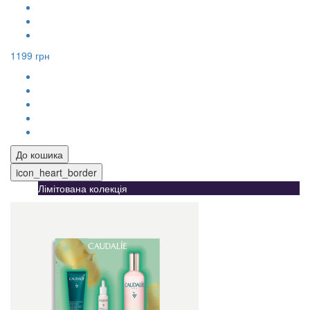
1199 грн
До кошика
icon_heart_border
Лімітована колекція