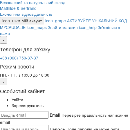
Безопасний та натуральний склад
Mathilde & Bertrand
Екологічна відповідальність
icon_user
Мій акаунт
icon_grape
АКТИВУЙТЕ УНІКАЛЬНИЙ КОД
MYCAUDALIE
icon_maps
Знайти магазин
icon_help
Зв'яжіться з
нами
×
Телефон для зв'язку
+38 (066) 750-37-37
Режим роботи
ПН. - ПТ. з 10:00 до 18:00
×
Особистий кабінет
Увійти
Зареєструватись
Email
Перевірте правильність написання
email
Пароль
Поле паролю не може бути