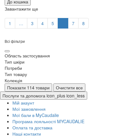
До кошика
Завантажити ще
1
…
3
4
5
6
7
8
Всі фільтри
Область застосування
Тип шкіри
Потреби
Тип товару
Колекція
Показати 114 товари
Очистити все
Послуги та допомога
icon_plus
icon_less
Мій акаунт
Мої замовлення
Мої бали в MyCaudalie
Програма лояльності MYCAUDALIE
Оплата та доставка
Наші контакти