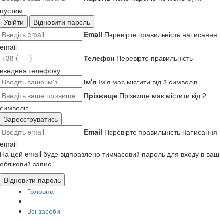
пустим
Увійти
Відновити пароль
Email
Перевірте правильність написання
email
Телефон
Перевірте правильність
введеня телефону
Ім'я
Ім'я має містити від 2 символів
Прізвище
Прізвище має містити від 2
символів
Зареєструватись
Email
Перевірте правильність написання
email
На цей email буде відправлено тимчасовий пароль для входу в ваш
обліковий запис
Відновити пароль
Головна
Всі засоби