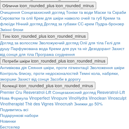
Обличчя
icon_rounded_plus
icon_rounded_minus
Очищення
Сонцезахисний догляд
Тоніки та води
Маски та Скраби
Сироватки та олії
Крем для шкіри навколо очей та губ
Креми та
флюїди
Нічний догляд
Догляд за губами
СС-крем
Пудра-бронзер
Змінні блоки
Тіло
icon_rounded_plus
icon_rounded_minus
Догляд за волоссям
Зволожуючий догляд
Олії для тіла
Гелі для
душу
Парфумована вода
Креми для рук та ніг
Дезодорант
Захист
від сонця для тіла
Програма схуднення
Потреби шкіри
icon_rounded_plus
icon_rounded_minus
Антивікова дія
Сяяння шкіри, проти пігментації
Зволоження шкіри
Контроль блиску, проти недосконалостей
Темні кола, набряки,
зморшки
Захист від сонця
Засоби в дорогу
Колекції
icon_rounded_plus
icon_rounded_minus
Premier Cru
Resveratrol-Lift
Сонцезахисний догляд
Resveratrol-Lift
Нова Формула
Vinoperfect
Vinopure
VinoHydra
Vinoclean
Vinosculpt
Vinotherapist
Thè des Vignes
Vinocrush
Знижки до 50%
Подивитись всі
Подарункові набори
Новинки
Бестселер