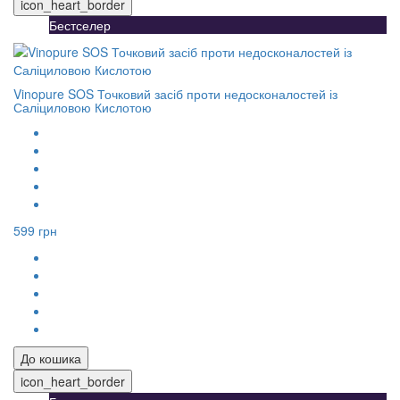
icon_heart_border
Бестселер
Vinopure SOS Точковий засіб проти недосконалостей із
Саліциловою Кислотою
599 грн
До кошика
icon_heart_border