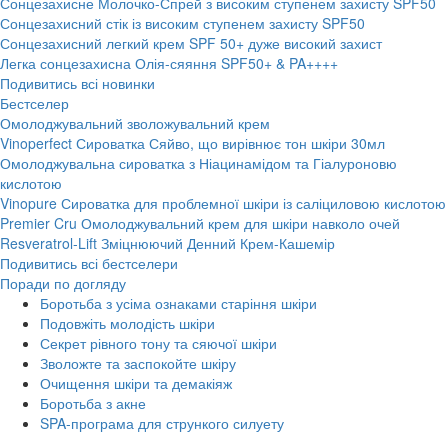
Сонцезахисне Молочко-Спрей з високим ступенем захисту SPF50
Сонцезахисний стік із високим ступенем захисту SPF50
Сонцезахисний легкий крем SPF 50+ дуже високий захист
Легка сонцезахисна Олія-сяяння SPF50+ & PA++++
Подивитись всі новинки
Бестселер
Омолоджувальний зволожувальний крем
Vinoperfect Сироватка Сяйво, що вирівнює тон шкіри 30мл
Омолоджувальна сироватка з Ніацинамідом та Гіалуроновю
кислотою
Vinopure Сироватка для проблемної шкіри із саліциловою кислотою
Premier Cru Омолоджувальний крем для шкіри навколо очей
Resveratrol-Lift Зміцнюючий Денний Крем-Кашемір
Подивитись всі бестселери
Поради по догляду
Боротьба з усіма ознаками старіння шкіри
Подовжіть молодість шкіри
Секрет рівного тону та сяючої шкіри
Зволожте та заспокойте шкіру
Очищення шкіри та демакіяж
Боротьба з акне
SPA-програма для стрункого силуету