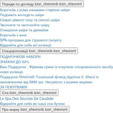
Поради по догляду
icon_chevronb
icon_chevront
Боротьба з усіма ознаками старіння шкіри
Подовжіть молодість шкіри
Секрет рівного тону та сяючої шкіри
Зволожте та заспокойте шкіру
Очищення шкіри та демакіяж
Боротьба з акне
SPA-програма для стрункого силуету
Відкрийте для себе всі колекції
Спецпропозиції
icon_chevronb
icon_chevront
ПОДАРУНКОВІ НАБОРИ
ЗНИЖКИ ДО 50%
Ваш Подарунок - Фірмова сумка із покупкою сонцезахисного засобу
нової колекції.
Подарунок Vinocrush Тональний флюїд (відтінок 3, 30мл) із
замовленням від 3999 грн. Несумісно з іншими акціями.
ЗА ПОКУПКАМИ
Спа
icon_chevronb
icon_chevront
Le Spa Des Sources De Caudalie
Відкрийте для себе всі наші спа-бутики
Про марку
icon_chevronb
icon_chevront