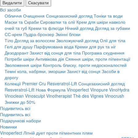
Видалити
Скасувати
Всі засоби
Обличчя
Очищення
Сонцезахисний догляд
Тоніки та води
Маски та Скраби
Сироватки та олії
Крем для шкіри навколо
очей та губ
Креми та флюїди
Нічний догляд
Догляд за губами
СС-крем
Пудра-бронзер
Змінні блоки
Тіло
Догляд за волоссям
Зволожуючий догляд
Олії для тіла
Гелі для душу
Парфумована вода
Креми для рук та ніг
Дезодорант
Захист від сонця для тіла
Програма схуднення
Потреби шкіри
Антивікова дія
Сяяння шкіри, проти пігментації
Зволоження шкіри
Контроль блиску, проти недосконалостей
Темні кола, набряки, зморшки
Захист від сонця
Засоби в
дорогу
Колекції
Premier Cru
Resveratrol-Lift
Сонцезахисний догляд
Resveratrol-Lift Нова Формула
Vinoperfect
Vinopure
VinoHydra
Vinoclean
Vinosculpt
Vinotherapist
Thè des Vignes
Vinocrush
Знижки до 50%
Подивитись всі
Подивитись всі
Подарункові набори
Новинки
Vinoperfect Літній дует проти пігментних плям