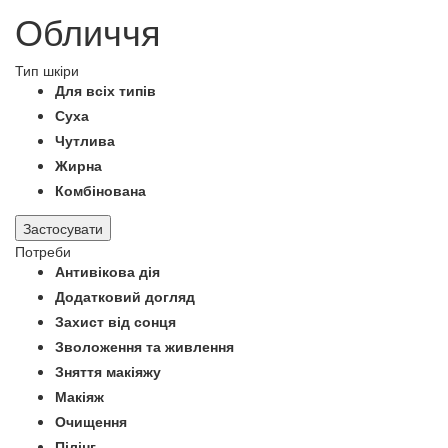
Обличчя
Тип шкіри
Для всіх типів
Суха
Чутлива
Жирна
Комбінована
Застосувати
Потреби
Антивікова дія
Додатковий догляд
Захист від сонця
Зволоження та живлення
Зняття макіяжу
Макіяж
Очищення
Пілінг