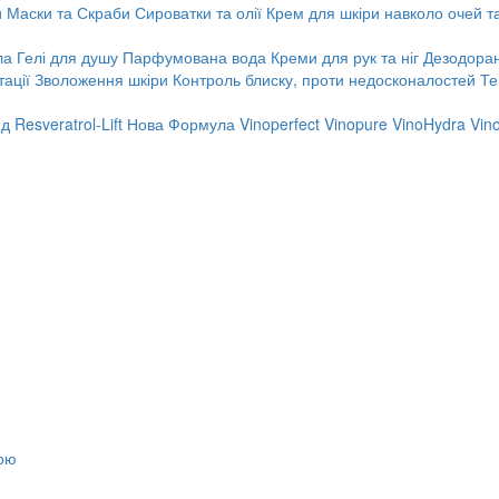
и
Маски та Скраби
Сироватки та олії
Крем для шкіри навколо очей та
ла
Гелі для душу
Парфумована вода
Креми для рук та ніг
Дезодора
ації
Зволоження шкіри
Контроль блиску, проти недосконалостей
Те
яд
Resveratrol-Lift Нова Формула
Vinoperfect
Vinopure
VinoHydra
Vin
тою