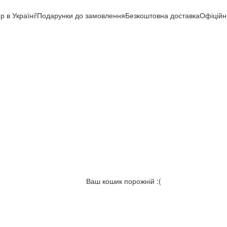
раїні!
Подарунки до замовлення
Безкоштовна доставка
Офіційний ди
Ваш кошик порожній :(