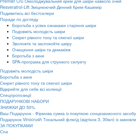
Premier Cru Омолоджувальний крем для шкіри навколо очей
Resveratrol-Lift Зміцнюючий Денний Крем-Кашемір
Подивитись всі бестселери
Поради по догляду
Боротьба з усіма ознаками старіння шкіри
Подовжіть молодість шкіри
Секрет рівного тону та сяючої шкіри
Зволожте та заспокойте шкіру
Очищення шкіри та демакіяж
Боротьба з акне
SPA-програма для стрункого силуету
Подовжіть молодість шкіри
Боротьба з акне
Секрет рівного тону та сяючої шкіри
Відкрийте для себе всі колекції
Спецпропозиції
ПОДАРУНКОВІ НАБОРИ
ЗНИЖКИ ДО 50%
Ваш Подарунок - Фірмова сумка із покупкою сонцезахисного засобу 
Подарунок Vinocrush Тональний флюїд (відтінок 3, 30мл) із замовле
ЗА ПОКУПКАМИ
Спа