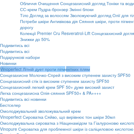
Обличчя
Очищення
Сонцезахисний догляд
Тоніки та вод
СС-крем
Пудра-бронзер
Змінні блоки
Тіло
Догляд за волоссям
Зволожуючий догляд
Олії для ті
Потреби шкіри
Антивікова дія
Сяяння шкіри, проти пігмент
дорогу
Колекції
Premier Cru
Resveratrol-Lift
Сонцезахисний догл
Знижки до 50%
Подивитись всі
Подивитись всі
Подарункові набори
Новинки
Vinoperfect Літній дует проти пігментних плям
Сонцезахисне Молочко-Спрей з високим ступенем захисту SPF50
Сонцезахисний стік із високим ступенем захисту SPF50
Сонцезахисний легкий крем SPF 50+ дуже високий захист
Легка сонцезахисна Олія-сяяння SPF50+ & PA++++
Подивитись всі новинки
Бестселер
Омолоджувальний зволожувальний крем
Vinoperfect Сироватка Сяйво, що вирівнює тон шкіри 30мл
Омолоджувальна сироватка з Ніацинамідом та Гіалуроновю кисло
Vinopure Сироватка для проблемної шкіри із саліциловою кислотою