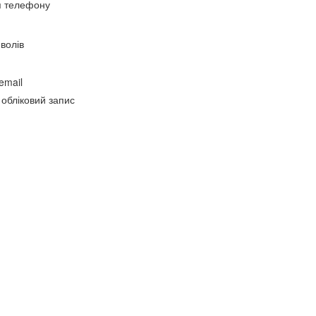
я телефону
волів
email
 обліковий запис