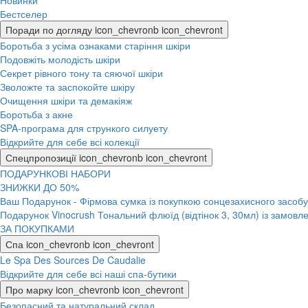
Новинки
Бестселер
Поради по догляду
icon_chevronb
icon_chevront
Боротьба з усіма ознаками старіння шкіри
Подовжіть молодість шкіри
Секрет рівного тону та сяючої шкіри
Зволожте та заспокойте шкіру
Очищення шкіри та демакіяж
Боротьба з акне
SPA-програма для стрункого силуету
Відкрийте для себе всі колекції
Спецпропозиції
icon_chevronb
icon_chevront
ПОДАРУНКОВІ НАБОРИ
ЗНИЖКИ ДО 50%
Ваш Подарунок - Фірмова сумка із покупкою сонцезахисного засобу 
Подарунок Vinocrush Тональний флюїд (відтінок 3, 30мл) із замовле
ЗА ПОКУПКАМИ
Спа
icon_chevronb
icon_chevront
Le Spa Des Sources De Caudalie
Відкрийте для себе всі наші спа-бутики
Про марку
icon_chevronb
icon_chevront
Безопасний та натуральний склад