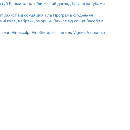
 губ
Креми та флюїди
Нічний догляд
Догляд за губами
нт
Захист від сонця для тіла
Програма схуднення
мні кола, набряки, зморшки
Захист від сонця
Засоби в
oclean
Vinosculpt
Vinotherapist
Thè des Vignes
Vinocrush