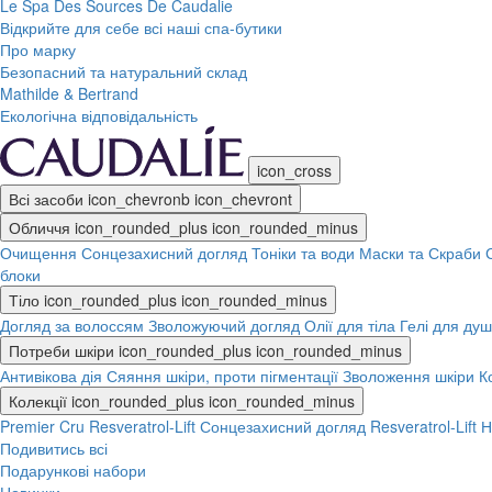
Le Spa Des Sources De Caudalie
Відкрийте для себе всі наші спа-бутики
Про марку
Безопасний та натуральний склад
Mathilde & Bertrand
Екологічна відповідальність
icon_cross
Всі засоби
icon_chevronb
icon_chevront
Обличчя
icon_rounded_plus
icon_rounded_minus
Очищення
Сонцезахисний догляд
Тоніки та води
Маски та Скраби
блоки
Тіло
icon_rounded_plus
icon_rounded_minus
Догляд за волоссям
Зволожуючий догляд
Олії для тіла
Гелі для душ
Потреби шкіри
icon_rounded_plus
icon_rounded_minus
Антивікова дія
Сяяння шкіри, проти пігментації
Зволоження шкіри
К
Колекції
icon_rounded_plus
icon_rounded_minus
Premier Cru
Resveratrol-Lift
Сонцезахисний догляд
Resveratrol-Lift
Подивитись всі
Подарункові набори