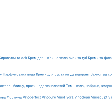
Сироватки та олії
Крем для шкіри навколо очей та губ
Креми та флю
у
Парфумована вода
Креми для рук та ніг
Дезодорант
Захист від с
онтроль блиску, проти недосконалостей
Темні кола, набряки, зморш
 Нова Формула
Vinoperfect
Vinopure
VinoHydra
Vinoclean
Vinosculpt
Vi