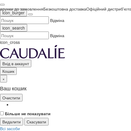
ки до замовлення
Безкоштовна доставка
Офіційний дистриб'ютор в Ук
icon_burger
Відміна
icon_search
Відміна
icon_cross
Вхід в аккаунт
Кошик
×
Ваш кошик
Очистити
Більше не показувати
Видалити
Скасувати
Всі засоби