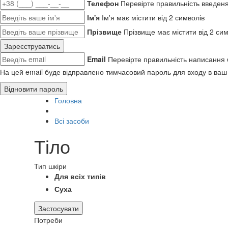
Телефон
Перевірте правильність введен
Ім'я
Ім'я має містити від 2 символів
Прізвище
Прізвище має містити від 2 сим
Зареєструватись
Email
Перевірте правильність написання 
На цей email буде відправлено тимчасовий пароль для входу в ваш
Відновити пароль
Головна
Всі засоби
Тіло
Тип шкіри
Для всіх типів
Суха
Застосувати
Потреби