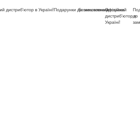
стриб'ютор в Україні!
Подарунки до замовлення
Безкоштовна доставка
Офіційний
Подарун
дистриб'ютор в
до
Україні!
замовле