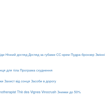
їди
Нічний догляд
Догляд за губами
СС-крем
Пудра-бронзер
Змінні
онця для тіла
Програма схуднення
ки
Захист від сонця
Засоби в дорогу
notherapist
Thè des Vignes
Vinocrush
Знижки до 50%