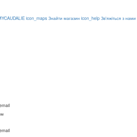
MYCAUDALIE
icon_maps
Знайти магазин
icon_help
Зв'яжіться з нами
email
им
email