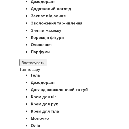
Дезодорант
Додатковий догляд
Захист від сонця
Зволоження та живлення
Зняття макіяжу
Корекція фігури
Очищення
Парфуми
Застосувати
Тип товару
Гель
Дезодорант
Догляд навколо очей та губ
Крем для ніг
Крем для рук
Крем для тіла
Молочко
Олія