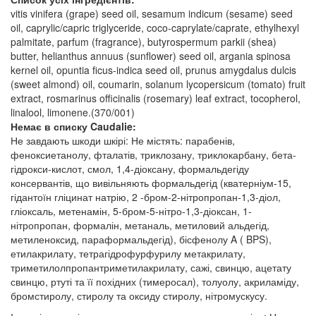
vitis vinifera (grape) seed oil, sesamum indicum (sesame) seed
oil, caprylic/capric triglyceride, coco-caprylate/caprate, ethylhexyl
palmitate, parfum (fragrance), butyrospermum parkii (shea)
butter, helianthus annuus (sunflower) seed oil, argania spinosa
kernel oil, opuntia ficus-indica seed oil, prunus amygdalus dulcis
(sweet almond) oil, coumarin, solanum lycopersicum (tomato) fruit
extract, rosmarinus officinalis (rosemary) leaf extract, tocopherol,
linalool, limonene.(370/001)
Немає в списку Caudalie:
Не завдають шкоди шкірі: Не містять: парабенів,
феноксиетанолу, фталатів, триклозану, триклокарбану, бета-
гідрокси-кислот, смол, 1,4-діоксану, формальдегіду
консервантів, що вивільняють формальдегід (кватерніум-15,
гідантоїн гліцинат натрію, 2 -бром-2-нітропропан-1,3-діол,
гліоксаль, метенамін, 5-бром-5-нітро-1,3-діоксан, 1-
нітропропан, формалін, метаналь, метиловий альдегід,
метиленоксид, параформальдегід), бісфенолу A ( BPS),
етилакрилату, тетрагідрофурфурилу метакрилату,
триметилолпропантриметилакрилату, сажі, свинцю, ацетату
свинцю, ртуті та її похідних (тимеросал), толуолу, акриламіду,
бромстиролу, стиролу та оксиду стиролу, нітромускусу.