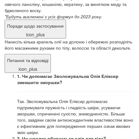
овечого ланоліну, кошанілю, кератину, за винятком меду та
бджолиного воску.
*Будуть виключені з усіх формул до 2023 року.
Поради щодо застосування
icon_plus
Нанесіть кілька крапель олії на долоню і обережно розподіліть
його масажними рухами по тілу, волоссю та області декольте.
Питання та відповіді
icon_plus
1. Чи допомагає Зволожувальна Олія Еліксир
зменшити зморшки?
Так. Зволожувальна Олія Еліксир допомагає
підтримувати пружність і гладкість шкіри, усуваючи
зморшки, спричинені сухістю, зневодненістю. Більше
того, завдяки своїм антиоксидантним властивостям воно
є ефективним для попередження перших ознак вікових
змін шкіри.
2. Чи швидко вбирається олія для тіла?