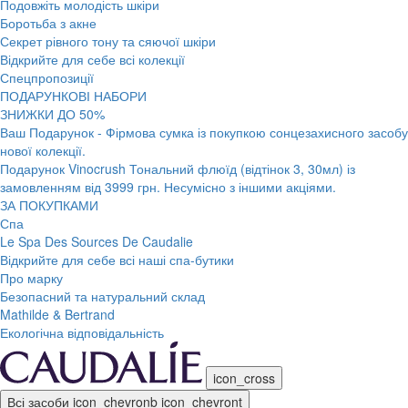
Подовжіть молодість шкіри
Боротьба з акне
Секрет рівного тону та сяючої шкіри
Відкрийте для себе всі колекції
Спецпропозиції
ПОДАРУНКОВІ НАБОРИ
ЗНИЖКИ ДО 50%
Ваш Подарунок - Фірмова сумка із покупкою сонцезахисного засобу
нової колекції.
Подарунок Vinocrush Тональний флюїд (відтінок 3, 30мл) із
замовленням від 3999 грн. Несумісно з іншими акціями.
ЗА ПОКУПКАМИ
Спа
Le Spa Des Sources De Caudalie
Відкрийте для себе всі наші спа-бутики
Про марку
Безопасний та натуральний склад
Mathilde & Bertrand
Екологічна відповідальність
icon_cross
Всі засоби
icon_chevronb
icon_chevront