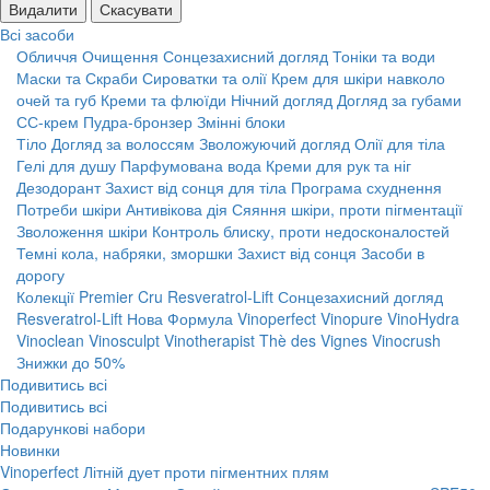
Видалити
Скасувати
Всі засоби
Обличчя
Очищення
Сонцезахисний догляд
Тоніки та води
Маски та Скраби
Сироватки та олії
Крем для шкіри навколо
очей та губ
Креми та флюїди
Нічний догляд
Догляд за губами
СС-крем
Пудра-бронзер
Змінні блоки
Тіло
Догляд за волоссям
Зволожуючий догляд
Олії для тіла
Гелі для душу
Парфумована вода
Креми для рук та ніг
Дезодорант
Захист від сонця для тіла
Програма схуднення
Потреби шкіри
Антивікова дія
Сяяння шкіри, проти пігментації
Зволоження шкіри
Контроль блиску, проти недосконалостей
Темні кола, набряки, зморшки
Захист від сонця
Засоби в
дорогу
Колекції
Premier Cru
Resveratrol-Lift
Сонцезахисний догляд
Resveratrol-Lift Нова Формула
Vinoperfect
Vinopure
VinoHydra
Vinoclean
Vinosculpt
Vinotherapist
Thè des Vignes
Vinocrush
Знижки до 50%
Подивитись всі
Подивитись всі
Подарункові набори
Новинки
Vinoperfect Літній дует проти пігментних плям