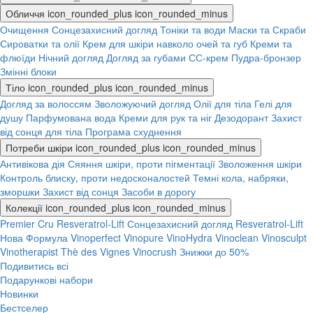
Обличчя
icon_rounded_plus
icon_rounded_minus
Очищення
Сонцезахисний догляд
Тоніки та води
Маски та Скраби
Сироватки та олії
Крем для шкіри навколо очей та губ
Креми та
флюїди
Нічний догляд
Догляд за губами
СС-крем
Пудра-бронзер
Змінні блоки
Тіло
icon_rounded_plus
icon_rounded_minus
Догляд за волоссям
Зволожуючий догляд
Олії для тіла
Гелі для
душу
Парфумована вода
Креми для рук та ніг
Дезодорант
Захист
від сонця для тіла
Програма схуднення
Потреби шкіри
icon_rounded_plus
icon_rounded_minus
Антивікова дія
Сяяння шкіри, проти пігментації
Зволоження шкіри
Контроль блиску, проти недосконалостей
Темні кола, набряки,
зморшки
Захист від сонця
Засоби в дорогу
Колекції
icon_rounded_plus
icon_rounded_minus
Premier Cru
Resveratrol-Lift
Сонцезахисний догляд
Resveratrol-Lift
Нова Формула
Vinoperfect
Vinopure
VinoHydra
Vinoclean
Vinosculpt
Vinotherapist
Thè des Vignes
Vinocrush
Знижки до 50%
Подивитись всі
Подарункові набори
Новинки
Бестселер