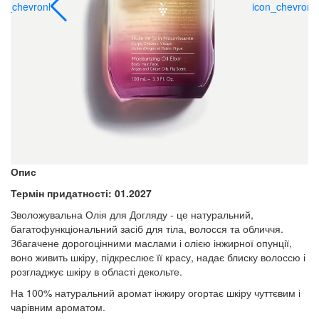
on_chevronl
icon_chevronl
Опис
Термін придатності: 01.2027
Зволожувальна Олія для Догляду - це натуральний,
багатофункціональний засіб для тіла, волосся та обличчя.
Збагачене дорогоцінними маслами і олією інжирної опунції,
воно живить шкіру, підкреслює її красу, надає блиску волоссю і
розгладжує шкіру в області декольте.
На 100% натуральний аромат інжиру огортає шкіру чуттєвим і
чарівним ароматом.