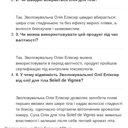
Так. Зволожувальна Олія Еліксир швидко вбирається:
шкіра стає гладенькою та без ефекту жирної плівки, а
волосся блискучим і шовковистим.
3. Чи можна використовувати цей продукт під час
вагітності?
Так. Зволожувальну Олію Еліксир можна
використовувати в період вагітності, продукт пройшов
сертифікацію під контролем токсикологів.
4. У чому відмінність Зволожувальної Олії Еліксир
від олії для тіла Soleil de Vignes?
Зволожувальна Олія Еліксир дозволяє запобігти появі
перших вікових змін шкіри тіла і надає волоссю гладкості
та блиску, одночасно огортаючи витонченим ароматом
інжиру. Суха Олія для тіла Soleil de Vignes має живильні
властивості і залишає після себе теплий аромат літа.