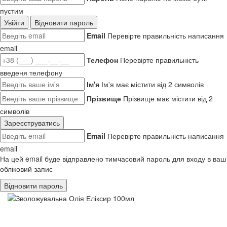
пустим
Увійти
Відновити пароль
Email
Перевірте правильність написання
email
Телефон
Перевірте правильність
введеня телефону
Ім'я
Ім'я має містити від 2 символів
Прізвище
Прізвище має містити від 2
символів
Зареєструватись
Email
Перевірте правильність написання
email
На цей email буде відправлено тимчасовий пароль для входу в ваш
обліковий запис
Відновити пароль