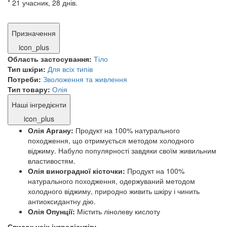
* 21 учасник, 28 днів.
Призначення
icon_plus
Область застосування:
Тіло
Тип шкіри:
Для всіх типів
Потреби:
Зволоження та живлення
Тип товару:
Олія
Наші інгредієнти
icon_plus
Олія Аргану:
Продукт на 100% натурального
походження, що отримується методом холодного
віджиму. Набуло популярності завдяки своїм живильним
властивостям.
Олія виноградної кісточки:
Продукт на 100%
натурального походження, одержуваний методом
холодного віджиму, природно живить шкіру і чинить
антиоксидантну дію.
Олія Опунції:
Містить лінолеву кислоту
Список усіх інгредієнтів: