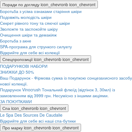
Поради по догляду
icon_chevronb
icon_chevront
Боротьба з усіма ознаками старіння шкіри
Подовжіть молодість шкіри
Секрет рівного тону та сяючої шкіри
Зволожте та заспокойте шкіру
Очищення шкіри та демакіяж
Боротьба з акне
SPA-програма для стрункого силуету
Відкрийте для себе всі колекції
Спецпропозиції
icon_chevronb
icon_chevront
ПОДАРУНКОВІ НАБОРИ
ЗНИЖКИ ДО 50%
Ваш Подарунок - Фірмова сумка із покупкою сонцезахисного засобу
нової колекції.
Подарунок Vinocrush Тональний флюїд (відтінок 3, 30мл) із
замовленням від 3999 грн. Несумісно з іншими акціями.
ЗА ПОКУПКАМИ
Спа
icon_chevronb
icon_chevront
Le Spa Des Sources De Caudalie
Відкрийте для себе всі наші спа-бутики
Про марку
icon_chevronb
icon_chevront