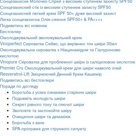
Сонцезахисне Молочко-Спрей з високим ступенем захисту SPF50
Сонцезахисний стік із високим ступенем захисту SPF50
Сонцезахисний легкий крем SPF 50+ дуже високий захист
Легка сонцезахисна Олія-сяяння SPF50+ & PA++++
Подивитись всі новинки
Бестселер
Омолоджувальний зволожувальний крем
Vinoperfect Сироватка Сяйво, що вирівнює тон шкіри 30мл
Омолоджувальна сироватка з Ніацинамідом та Гіалуроновю
кислотою
Vinopure Сироватка для проблемної шкіри із саліциловою кислотою
Premier Cru Омолоджувальний крем для шкіри навколо очей
Resveratrol-Lift Зміцнюючий Денний Крем-Кашемір
Подивитись всі бестселери
Поради по догляду
Боротьба з усіма ознаками старіння шкіри
Подовжіть молодість шкіри
Секрет рівного тону та сяючої шкіри
Зволожте та заспокойте шкіру
Очищення шкіри та демакіяж
Боротьба з акне
SPA-програма для стрункого силуету