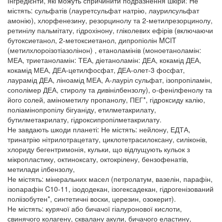
Інгредієнти, які можуть спричинити подразнення шкіри: Не
містять: сульфатів (лауретсульфат натрію, лаурилсульфат
амонію), хлорфенезину, резорцинолу та 2-метилрезорцинолу,
ретинілу пальмітату, гідрохінону, гліколевих ефірів (включаючи
бутоксиетанол, 2-метоксиетанол, дипропіолін MCIT
(метилхлороізотіазолінон) , етаноламінів (моноетаноламін:
МЕА, триетаноламін: ТЕА, діетаноламін: ДЕА, кокамід ДЕА,
кокамід МЕА, ДЕА-цетилфосфат, ДЕА-олет-3 фосфат,
лаурамід ДЕА, ліноамід МЕА, А-лауріл сульфат, ізопропіламін,
сополімер ДЕА, стиролу та дивінілбензолу), о-фенілфенолу та
його солей, амінометилу пропанолу, ПЕГ*, гідроксиду калію,
поліамінопропілу бігуаніду, етилметакрилату,
бутилметакрилату, гідроксипропілметакрилату.
Не завдають шкоди планеті: Не містять: нейлону, ЕДТА,
тринатрію нітрилотрацетату, циклотетрасилоксану, силіконів,
хлориду бегентримонія, кульки, що відлущують кульок з
мікропластику, октиноксату, октокрілену, бензофенатів,
метилади ілбензолу,
Не містять: мінеральних масел (петролатум, вазелін, парафін,
ізопарафін C10-11, ізододекан, ізогексадекан, гідрогенізований
поліізобутен*, синтетичні воски, церезин, озокерит).
Не містять: курячої або бичачої гіалуронової кислоти,
свинячого колагену, сквалану акули, бичачого еластину,