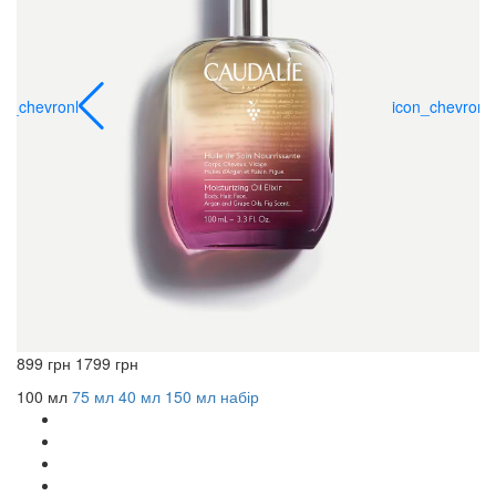
on_chevronl
icon_chevronl
899 грн
1799 грн
100 мл
75 мл
40 мл
150 мл
набір