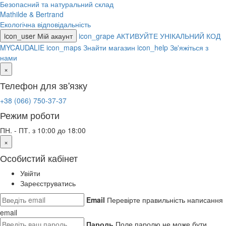
Безопасний та натуральний склад
Mathilde & Bertrand
Екологічна відповідальність
icon_user
Мій акаунт
icon_grape
АКТИВУЙТЕ УНІКАЛЬНИЙ КОД
MYCAUDALIE
icon_maps
Знайти магазин
icon_help
Зв'яжіться з
нами
×
Телефон для зв'язку
+38 (066) 750-37-37
Режим роботи
ПН. - ПТ. з 10:00 до 18:00
×
Особистий кабінет
Увійти
Зареєструватись
Email
Перевірте правильність написання
email
Пароль
Поле паролю не може бути