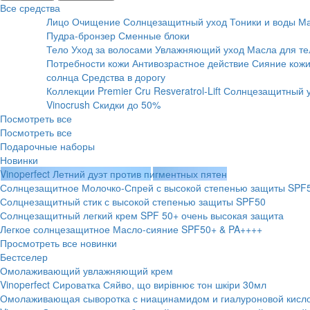
Все средства
Лицо
Очищение
Солнцезащитный уход
Тоники и воды
Ма
Пудра-бронзер
Сменные блоки
Тело
Уход за волосами
Увлажняющий уход
Масла для те
Потребности кожи
Антивозрастное действие
Сияние кожи
солнца
Средства в дорогу
Коллекции
Premier Cru
Resveratrol-Lift
Солнцезащитный 
Vinocrush
Скидки до 50%
Посмотреть все
Посмотреть все
Подарочные наборы
Новинки
Vinoperfect Летний дуэт против пигментных пятен
Солнцезащитное Молочко-Спрей с высокой степенью защиты SPF
Солцнезащитный стик с высокой степенью защиты SPF50
Солнцезащитный легкий крем SPF 50+ очень высокая защита
Легкое солнцезащитное Масло-сияние SPF50+ & PA++++
Просмотреть все новинки
Бестселер
Омолаживающий увлажняющий крем
Vinoperfect Сироватка Сяйво, що вирівнює тон шкіри 30мл
Омолаживающая сыворотка с ниацинамидом и гиалуроновой кисл