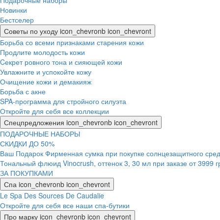
Подарочные наборы
Новинки
Бестселер
Советы по уходу
icon_chevronb
icon_chevront
Борьба со всеми признаками старения кожи
Продлите молодость кожи
Cекрет ровного тона и сияющей кожи
Увлажните и успокойте кожу
Очищение кожи и демакияж
Борьба с акне
SPA-программа для стройного силуэта
Откройте для себя все коллекции
Спецпредложения
icon_chevronb
icon_chevront
ПОДАРОЧНЫЕ НАБОРЫ
СКИДКИ ДО 50%
Ваш Подарок Фирменная сумка при покупке солнцезащитного средс
Тональный флюид Vinocrush, оттенок 3, 30 мл при заказе от 3999 
ЗА ПОКУПКАМИ
Спа
icon_chevronb
icon_chevront
Le Spa Des Sources De Caudalie
Откройте для себя все наши спа-бутики
Про марку
icon_chevronb
icon_chevront