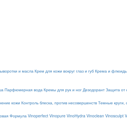
ыворотки и масла
Крем для кожи вокруг глаз и губ
Крема и флюид
ша
Парфюмерная вода
Кремы для рук и ног
Дезодорант
Защита от 
нение кожи
Контроль блеска, против несовершенств
Темные круги, 
 Новая Формула
Vinoperfect
Vinopure
VinoHydra
Vinoclean
Vinosculpt
V