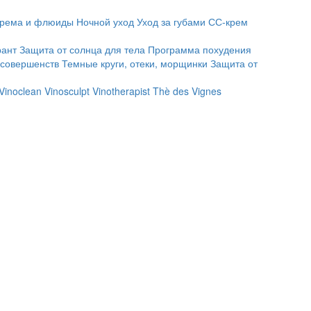
рема и флюиды
Ночной уход
Уход за губами
СС-крем
рант
Защита от солнца для тела
Программа похудения
есовершенств
Темные круги, отеки, морщинки
Защита от
Vinoclean
Vinosculpt
Vinotherapist
Thè des Vignes