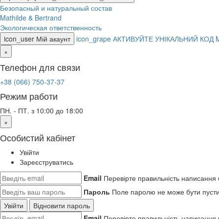
Безопасный и натуральный состав
Mathilde & Bertrand
Экологическая ответственность
icon_user
Мій акаунт
icon_grape
АКТИВУЙТЕ УНІКАЛЬНИЙ КОД 
×
Телефон для связи
+38 (066) 750-37-37
Режим работи
ПН. - ПТ. з 10:00 до 18:00
×
Особистий кабінет
Увійти
Зареєструватись
Email
Перевірте правильність написання 
Пароль
Поле паролю не може бути пуст
Увійти
Відновити пароль
Email
Перевірте правильність написання 