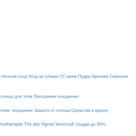
ы
Ночной уход
Уход за губами
СС-крем
Пудра-бронзер
Сменные
солнца для тела
Программа похудения
отеки, морщинки
Защита от солнца
Средства в дорогу
inotherapist
Thè des Vignes
Vinocrush
Скидки до 50%