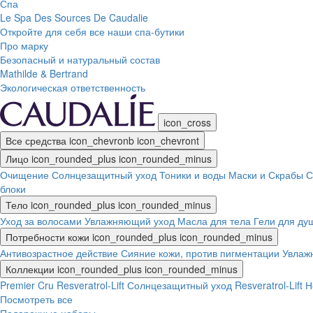
Спа
Le Spa Des Sources De Caudalie
Откройте для себя все наши спа-бутики
Про марку
Безопасный и натуральный состав
Mathilde & Bertrand
Экологическая ответственность
icon_cross
Все средства
icon_chevronb
icon_chevront
Лицо
icon_rounded_plus
icon_rounded_minus
Очищение
Солнцезащитный уход
Тоники и воды
Маски и Скрабы
С
блоки
Тело
icon_rounded_plus
icon_rounded_minus
Уход за волосами
Увлажняющий уход
Масла для тела
Гели для ду
Потребности кожи
icon_rounded_plus
icon_rounded_minus
Антивозрастное действие
Сияние кожи, против пигментации
Увлаж
Коллекции
icon_rounded_plus
icon_rounded_minus
Premier Cru
Resveratrol-Lift
Солнцезащитный уход
Resveratrol-Lift
Посмотреть все