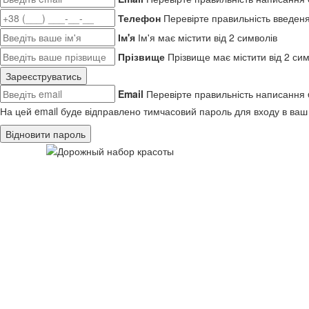
Телефон
Перевірте правильність введен
Ім'я
Ім'я має містити від 2 символів
Прізвище
Прізвище має містити від 2 сим
Зареєструватись
Email
Перевірте правильність написання 
На цей email буде відправлено тимчасовий пароль для входу в ваш
Відновити пароль