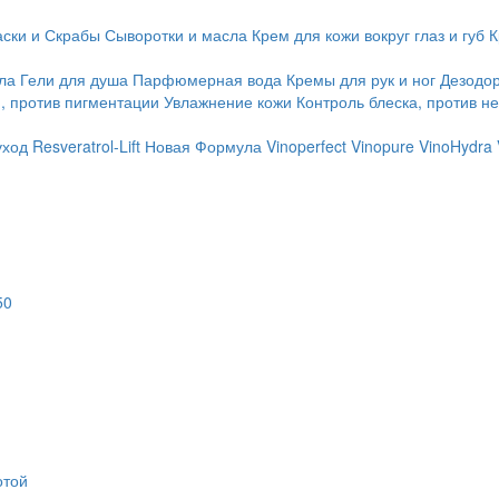
ски и Скрабы
Сыворотки и масла
Крем для кожи вокруг глаз и губ
К
ла
Гели для душа
Парфюмерная вода
Кремы для рук и ног
Дезодо
, против пигментации
Увлажнение кожи
Контроль блеска, против н
уход
Resveratrol-Lift Новая Формула
Vinoperfect
Vinopure
VinoHydra
50
отой