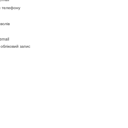
я телефону
волів
email
 обліковий запис