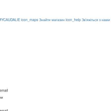
MYCAUDALIE
icon_maps
Знайти магазин
icon_help
Зв'яжіться з нами
email
им
email