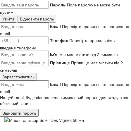
Пароль
Поле паролю не може бути
пустим
Увійти
Відновити пароль
Email
Перевірте правильність написання
email
Телефон
Перевірте правильність
введеня телефону
Ім'я
Ім'я має містити від 2 символів
Прізвище
Прізвище має містити від 2
символів
Зареєструватись
Email
Перевірте правильність написання
email
На цей email буде відправлено тимчасовий пароль для входу в ваш
обліковий запис
Відновити пароль