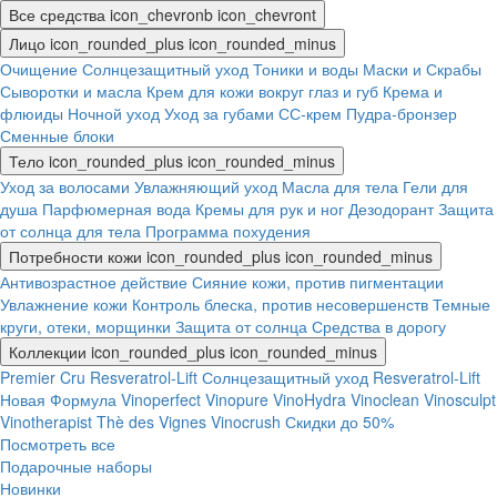
Все средства
icon_chevronb
icon_chevront
Лицо
icon_rounded_plus
icon_rounded_minus
Очищение
Солнцезащитный уход
Тоники и воды
Маски и Скрабы
Сыворотки и масла
Крем для кожи вокруг глаз и губ
Крема и
флюиды
Ночной уход
Уход за губами
СС-крем
Пудра-бронзер
Сменные блоки
Тело
icon_rounded_plus
icon_rounded_minus
Уход за волосами
Увлажняющий уход
Масла для тела
Гели для
душа
Парфюмерная вода
Кремы для рук и ног
Дезодорант
Защита
от солнца для тела
Программа похудения
Потребности кожи
icon_rounded_plus
icon_rounded_minus
Антивозрастное действие
Сияние кожи, против пигментации
Увлажнение кожи
Контроль блеска, против несовершенств
Темные
круги, отеки, морщинки
Защита от солнца
Средства в дорогу
Коллекции
icon_rounded_plus
icon_rounded_minus
Premier Cru
Resveratrol-Lift
Солнцезащитный уход
Resveratrol-Lift
Новая Формула
Vinoperfect
Vinopure
VinoHydra
Vinoclean
Vinosculpt
Vinotherapist
Thè des Vignes
Vinocrush
Скидки до 50%
Посмотреть все
Подарочные наборы
Новинки