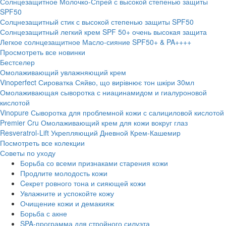
Солнцезащитное Молочко-Спрей с высокой степенью защиты
SPF50
Солцнезащитный стик с высокой степенью защиты SPF50
Солнцезащитный легкий крем SPF 50+ очень высокая защита
Легкое солнцезащитное Масло-сияние SPF50+ & PA++++
Просмотреть все новинки
Бестселер
Омолаживающий увлажняющий крем
Vinoperfect Сироватка Сяйво, що вирівнює тон шкіри 30мл
Омолаживающая сыворотка с ниацинамидом и гиалуроновой
кислотой
Vinopure Сыворотка для проблемной кожи с салициловой кислотой
Premier Cru Омолаживающий крем для кожи вокруг глаз
Resveratrol-Lift Укрепляющий Дневной Крем-Кашемир
Посмотреть все колекции
Советы по уходу
Борьба со всеми признаками старения кожи
Продлите молодость кожи
Cекрет ровного тона и сияющей кожи
Увлажните и успокойте кожу
Очищение кожи и демакияж
Борьба с акне
SPA-программа для стройного силуэта