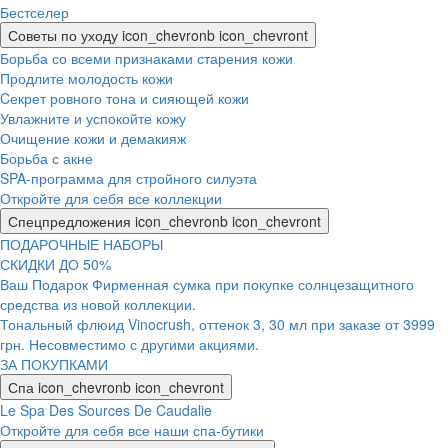
Бестселер
Советы по уходу
icon_chevronb
icon_chevront
Борьба со всеми признаками старения кожи
Продлите молодость кожи
Cекрет ровного тона и сияющей кожи
Увлажните и успокойте кожу
Очищение кожи и демакияж
Борьба с акне
SPA-программа для стройного силуэта
Откройте для себя все коллекции
Спецпредложения
icon_chevronb
icon_chevront
ПОДАРОЧНЫЕ НАБОРЫ
СКИДКИ ДО 50%
Ваш Подарок Фирменная сумка при покупке солнцезащитного
средства из новой коллекции.
Тональный флюид Vinocrush, оттенок 3, 30 мл при заказе от 3999
грн. Несовместимо с другими акциями.
ЗА ПОКУПКАМИ
Спа
icon_chevronb
icon_chevront
Le Spa Des Sources De Caudalie
Откройте для себя все наши спа-бутики