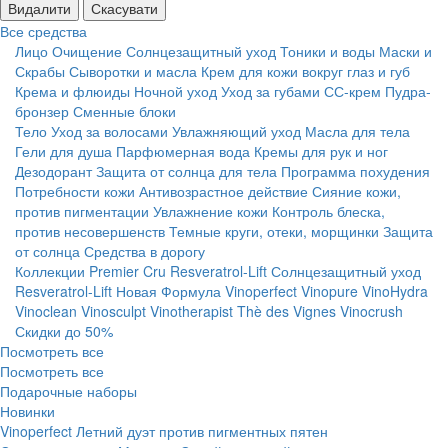
Видалити
Скасувати
Все средства
Лицо
Очищение
Солнцезащитный уход
Тоники и воды
Маски и
Скрабы
Сыворотки и масла
Крем для кожи вокруг глаз и губ
Крема и флюиды
Ночной уход
Уход за губами
СС-крем
Пудра-
бронзер
Сменные блоки
Тело
Уход за волосами
Увлажняющий уход
Масла для тела
Гели для душа
Парфюмерная вода
Кремы для рук и ног
Дезодорант
Защита от солнца для тела
Программа похудения
Потребности кожи
Антивозрастное действие
Сияние кожи,
против пигментации
Увлажнение кожи
Контроль блеска,
против несовершенств
Темные круги, отеки, морщинки
Защита
от солнца
Средства в дорогу
Коллекции
Premier Cru
Resveratrol-Lift
Солнцезащитный уход
Resveratrol-Lift Новая Формула
Vinoperfect
Vinopure
VinoHydra
Vinoclean
Vinosculpt
Vinotherapist
Thè des Vignes
Vinocrush
Скидки до 50%
Посмотреть все
Посмотреть все
Подарочные наборы
Новинки
Vinoperfect Летний дуэт против пигментных пятен