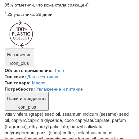
95% отметили, что кожа стала сияющей*
* 22 участника, 29 дней
Назначение
icon_plus
Область применения:
Тело
Тип кожи:
Для всех типов
Тип товара:
Масло
Потребности:
Увлажнение и питание
Наши ингридиенты
icon_plus
vitis vinifera (grape) seed oil, sesamum indicum (sesame) seed
oil, caprylic/capric triglyceride, coco-caprylate/caprate, parfum
(fragrance), ethylhexyl palmitate, benzyl salicylate,
butyrospermum parkii (shea) butter, helianthus annuus
(sunflower) seed oil, argania spinosa kernel oil, opuntia ficus-