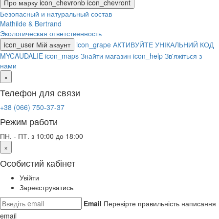
Про марку
icon_chevronb
icon_chevront
Безопасный и натуральный состав
Mathilde & Bertrand
Экологическая ответственность
icon_user
Мій акаунт
icon_grape
АКТИВУЙТЕ УНІКАЛЬНИЙ КОД
MYCAUDALIE
icon_maps
Знайти магазин
icon_help
Зв'яжіться з
нами
×
Телефон для связи
+38 (066) 750-37-37
Режим работи
ПН. - ПТ. з 10:00 до 18:00
×
Особистий кабінет
Увійти
Зареєструватись
Email
Перевірте правильність написання
email