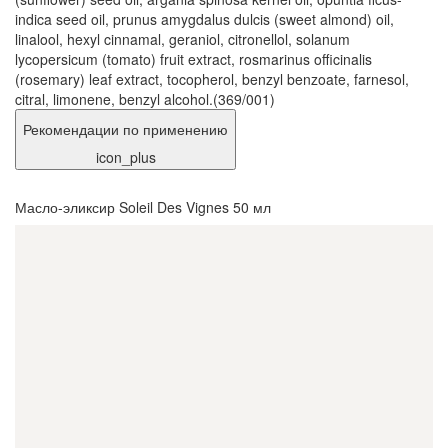
indica seed oil, prunus amygdalus dulcis (sweet almond) oil,
linalool, hexyl cinnamal, geraniol, citronellol, solanum
lycopersicum (tomato) fruit extract, rosmarinus officinalis
(rosemary) leaf extract, tocopherol, benzyl benzoate, farnesol,
citral, limonene, benzyl alcohol.(369/001)
Рекомендации по применению
icon_plus
Масло-эликсир Soleil Des Vignes 50 мл