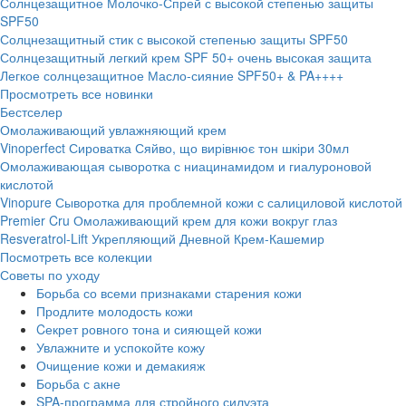
Солнцезащитное Молочко-Спрей с высокой степенью защиты
SPF50
Солцнезащитный стик с высокой степенью защиты SPF50
Солнцезащитный легкий крем SPF 50+ очень высокая защита
Легкое солнцезащитное Масло-сияние SPF50+ & PA++++
Просмотреть все новинки
Бестселер
Омолаживающий увлажняющий крем
Vinoperfect Сироватка Сяйво, що вирівнює тон шкіри 30мл
Омолаживающая сыворотка с ниацинамидом и гиалуроновой
кислотой
Vinopure Сыворотка для проблемной кожи с салициловой кислотой
Premier Cru Омолаживающий крем для кожи вокруг глаз
Resveratrol-Lift Укрепляющий Дневной Крем-Кашемир
Посмотреть все колекции
Советы по уходу
Борьба со всеми признаками старения кожи
Продлите молодость кожи
Cекрет ровного тона и сияющей кожи
Увлажните и успокойте кожу
Очищение кожи и демакияж
Борьба с акне
SPA-программа для стройного силуэта