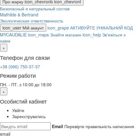
Про марку
icon_chevronb
icon_chevront
Безопасный и натуральный состав
Mathilde & Bertrand
Экологическая ответственность
icon_user
Мій акаунт
icon_grape
АКТИВУЙТЕ УНІКАЛЬНИЙ КОД
MYCAUDALIE
icon_maps
Знайти магазин
icon_help
Зв'яжіться з
нами
×
Телефон для связи
+38 (066) 750-37-37
Режим работи
ПН. - ПТ. з 10:00 до 18:00
×
Особистий кабінет
Увійти
Зареєструватись
Email
Перевірте правильність написання
email