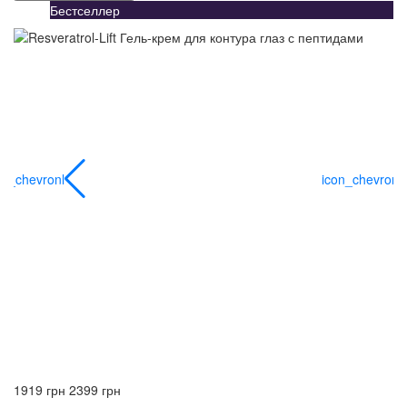
Бестселлер
on_chevronl
icon_chevronl
1919 грн
2399 грн