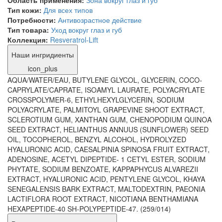
Область применения:
Зона вокруг глаз и губ
Тип кожи:
Для всех типов
Потребности:
Антивозрастное действие
Тип товара:
Уход вокруг глаз и губ
Коллекция:
Resveratrol-Lift
Наши ингридиенты
icon_plus
AQUA/WATER/EAU, BUTYLENE GLYCOL, GLYCERIN, COCO-
CAPRYLATE/CAPRATE, ISOAMYL LAURATE, POLYACRYLATE
CROSSPOLYMER-6, ETHYLHEXYLGLYCERIN, SODIUM
POLYACRYLATE, PALMITOYL GRAPEVINE SHOOT EXTRACT,
SCLEROTIUM GUM, XANTHAN GUM, CHENOPODIUM QUINOA
SEED EXTRACT, HELIANTHUS ANNUUS (SUNFLOWER) SEED
OIL, TOCOPHEROL, BENZYL ALCOHOL, HYDROLYZED
HYALURONIC ACID, CAESALPINIA SPINOSA FRUIT EXTRACT,
ADENOSINE, ACETYL DIPEPTIDE- 1 CETYL ESTER, SODIUM
PHYTATE, SODIUM BENZOATE, KAPPAPHYCUS ALVAREZII
EXTRACT, HYALURONIC ACID, PENTYLENE GLYCOL, KHAYA
SENEGALENSIS BARK EXTRACT, MALTODEXTRIN, PAEONIA
LACTIFLORA ROOT EXTRACT, NICOTIANA BENTHAMIANA
HEXAPEPTIDE-40 SH-POLYPEPTIDE-47. (259/014)