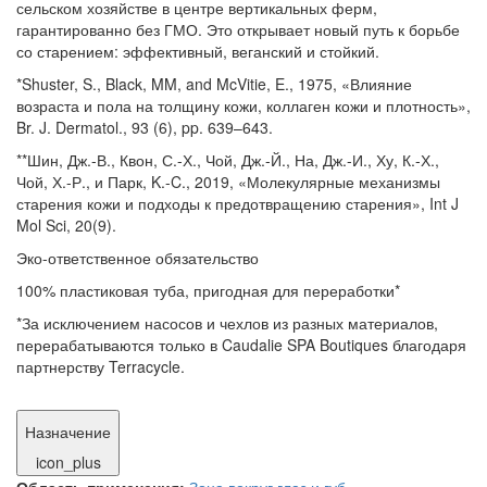
сельском хозяйстве в центре вертикальных ферм,
гарантированно без ГМО. Это открывает новый путь к борьбе
со старением: эффективный, веганский и стойкий.
*Shuster, S., Black, MM, and McVitie, E., 1975, «Влияние
возраста и пола на толщину кожи, коллаген кожи и плотность»,
Br. J. Dermatol., 93 (6), pp. 639–643.
**Шин, Дж.-В., Квон, С.-Х., Чой, Дж.-Й., На, Дж.-И., Ху, К.-Х.,
Чой, Х.-Р., и Парк, K.-C., 2019, «Молекулярные механизмы
старения кожи и подходы к предотвращению старения», Int J
Mol Sci, 20(9).
Эко-ответственное обязательство
100% пластиковая туба, пригодная для переработки*
*За исключением насосов и чехлов из разных материалов,
перерабатываются только в Caudalie SPA Boutiques благодаря
партнерству Terracycle.
Назначение
icon_plus