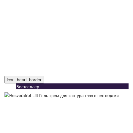
icon_heart_border
Бестселлер