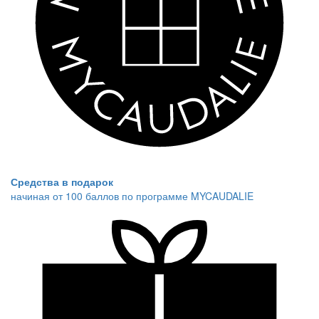
Средства в подарок
начиная от 100 баллов по программе MYCAUDALIE