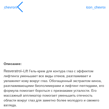
on_chevronl
icon_chevronl
Описание:
Resveratrol–Lift Гель-крем для контура глаз с эффектом
лифтинга уменьшает все виды отеков, разглаживает и
увлажняет кожу вокруг глаз. Обогащенный экстрактом киноа,
разглаживающими биополимерами и лифтинг-пептидами, его
формула помогает бороться с признаками усталости. Его
массажный аппликатор помогает уменьшить отечность
области вокруг глаз для заметно более молодого и свежего
взгляда.