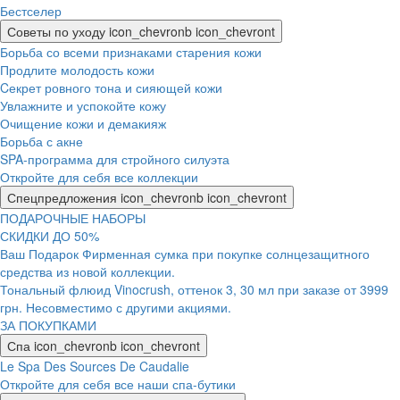
Бестселер
Советы по уходу
icon_chevronb
icon_chevront
Борьба со всеми признаками старения кожи
Продлите молодость кожи
Cекрет ровного тона и сияющей кожи
Увлажните и успокойте кожу
Очищение кожи и демакияж
Борьба с акне
SPA-программа для стройного силуэта
Откройте для себя все коллекции
Спецпредложения
icon_chevronb
icon_chevront
ПОДАРОЧНЫЕ НАБОРЫ
СКИДКИ ДО 50%
Ваш Подарок Фирменная сумка при покупке солнцезащитного
средства из новой коллекции.
Тональный флюид Vinocrush, оттенок 3, 30 мл при заказе от 3999
грн. Несовместимо с другими акциями.
ЗА ПОКУПКАМИ
Спа
icon_chevronb
icon_chevront
Le Spa Des Sources De Caudalie
Откройте для себя все наши спа-бутики