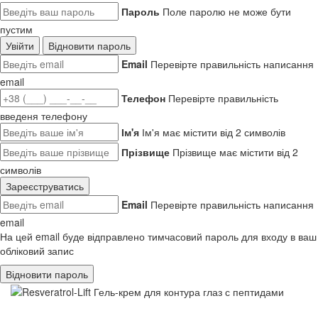
Пароль
Поле паролю не може бути
пустим
Увійти
Відновити пароль
Email
Перевірте правильність написання
email
Телефон
Перевірте правильність
введеня телефону
Ім'я
Ім'я має містити від 2 символів
Прізвище
Прізвище має містити від 2
символів
Зареєструватись
Email
Перевірте правильність написання
email
На цей email буде відправлено тимчасовий пароль для входу в ваш
обліковий запис
Відновити пароль