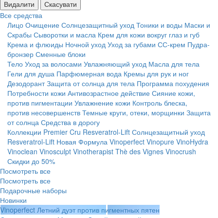
Видалити
Скасувати
Все средства
Лицо
Очищение
Солнцезащитный уход
Тоники и воды
Маски и
Скрабы
Сыворотки и масла
Крем для кожи вокруг глаз и губ
Крема и флюиды
Ночной уход
Уход за губами
СС-крем
Пудра-
бронзер
Сменные блоки
Тело
Уход за волосами
Увлажняющий уход
Масла для тела
Гели для душа
Парфюмерная вода
Кремы для рук и ног
Дезодорант
Защита от солнца для тела
Программа похудения
Потребности кожи
Антивозрастное действие
Сияние кожи,
против пигментации
Увлажнение кожи
Контроль блеска,
против несовершенств
Темные круги, отеки, морщинки
Защита
от солнца
Средства в дорогу
Коллекции
Premier Cru
Resveratrol-Lift
Солнцезащитный уход
Resveratrol-Lift Новая Формула
Vinoperfect
Vinopure
VinoHydra
Vinoclean
Vinosculpt
Vinotherapist
Thè des Vignes
Vinocrush
Скидки до 50%
Посмотреть все
Посмотреть все
Подарочные наборы
Новинки
Vinoperfect Летний дуэт против пигментных пятен