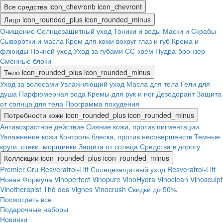
Все средства
icon_chevronb
icon_chevront
Лицо
icon_rounded_plus
icon_rounded_minus
Очищение
Солнцезащитный уход
Тоники и воды
Маски и Скрабы
Сыворотки и масла
Крем для кожи вокруг глаз и губ
Крема и
флюиды
Ночной уход
Уход за губами
СС-крем
Пудра-бронзер
Сменные блоки
Тело
icon_rounded_plus
icon_rounded_minus
Уход за волосами
Увлажняющий уход
Масла для тела
Гели для
душа
Парфюмерная вода
Кремы для рук и ног
Дезодорант
Защита
от солнца для тела
Программа похудения
Потребности кожи
icon_rounded_plus
icon_rounded_minus
Антивозрастное действие
Сияние кожи, против пигментации
Увлажнение кожи
Контроль блеска, против несовершенств
Темные
круги, отеки, морщинки
Защита от солнца
Средства в дорогу
Коллекции
icon_rounded_plus
icon_rounded_minus
Premier Cru
Resveratrol-Lift
Солнцезащитный уход
Resveratrol-Lift
Новая Формула
Vinoperfect
Vinopure
VinoHydra
Vinoclean
Vinosculpt
Vinotherapist
Thè des Vignes
Vinocrush
Скидки до 50%
Посмотреть все
Подарочные наборы
Новинки