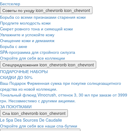
Бестселер
Советы по уходу
icon_chevronb
icon_chevront
Борьба со всеми признаками старения кожи
Продлите молодость кожи
Cекрет ровного тона и сияющей кожи
Увлажните и успокойте кожу
Очищение кожи и демакияж
Борьба с акне
SPA-программа для стройного силуэта
Откройте для себя все коллекции
Спецпредложения
icon_chevronb
icon_chevront
ПОДАРОЧНЫЕ НАБОРЫ
СКИДКИ ДО 50%
Ваш Подарок Фирменная сумка при покупке солнцезащитного
средства из новой коллекции.
Тональный флюид Vinocrush, оттенок 3, 30 мл при заказе от 3999
грн. Несовместимо с другими акциями.
ЗА ПОКУПКАМИ
Спа
icon_chevronb
icon_chevront
Le Spa Des Sources De Caudalie
Откройте для себя все наши спа-бутики