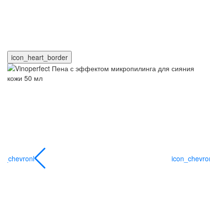
icon_heart_border
on_chevronl
icon_chevronl