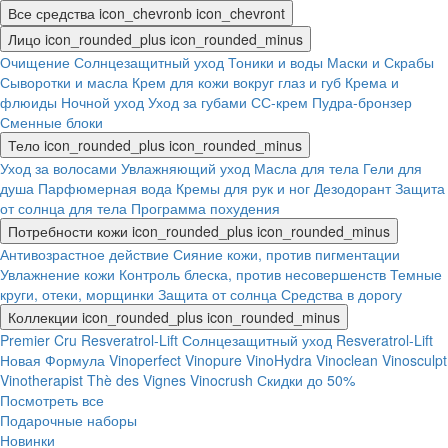
Все средства
icon_chevronb
icon_chevront
Лицо
icon_rounded_plus
icon_rounded_minus
Очищение
Солнцезащитный уход
Тоники и воды
Маски и Скрабы
Сыворотки и масла
Крем для кожи вокруг глаз и губ
Крема и
флюиды
Ночной уход
Уход за губами
СС-крем
Пудра-бронзер
Сменные блоки
Тело
icon_rounded_plus
icon_rounded_minus
Уход за волосами
Увлажняющий уход
Масла для тела
Гели для
душа
Парфюмерная вода
Кремы для рук и ног
Дезодорант
Защита
от солнца для тела
Программа похудения
Потребности кожи
icon_rounded_plus
icon_rounded_minus
Антивозрастное действие
Сияние кожи, против пигментации
Увлажнение кожи
Контроль блеска, против несовершенств
Темные
круги, отеки, морщинки
Защита от солнца
Средства в дорогу
Коллекции
icon_rounded_plus
icon_rounded_minus
Premier Cru
Resveratrol-Lift
Солнцезащитный уход
Resveratrol-Lift
Новая Формула
Vinoperfect
Vinopure
VinoHydra
Vinoclean
Vinosculpt
Vinotherapist
Thè des Vignes
Vinocrush
Скидки до 50%
Посмотреть все
Подарочные наборы
Новинки