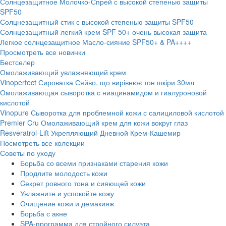
Солнцезащитное Молочко-Спрей с высокой степенью защиты
SPF50
Солцнезащитный стик с высокой степенью защиты SPF50
Солнцезащитный легкий крем SPF 50+ очень высокая защита
Легкое солнцезащитное Масло-сияние SPF50+ & PA++++
Просмотреть все новинки
Бестселер
Омолаживающий увлажняющий крем
Vinoperfect Сироватка Сяйво, що вирівнює тон шкіри 30мл
Омолаживающая сыворотка с ниацинамидом и гиалуроновой
кислотой
Vinopure Сыворотка для проблемной кожи с салициловой кислотой
Premier Cru Омолаживающий крем для кожи вокруг глаз
Resveratrol-Lift Укрепляющий Дневной Крем-Кашемир
Посмотреть все колекции
Советы по уходу
Борьба со всеми признаками старения кожи
Продлите молодость кожи
Cекрет ровного тона и сияющей кожи
Увлажните и успокойте кожу
Очищение кожи и демакияж
Борьба с акне
SPA-программа для стройного силуэта