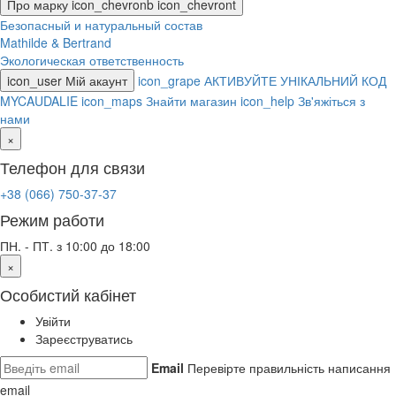
Про марку
icon_chevronb
icon_chevront
Безопасный и натуральный состав
Mathilde & Bertrand
Экологическая ответственность
icon_user
Мій акаунт
icon_grape
АКТИВУЙТЕ УНІКАЛЬНИЙ КОД
MYCAUDALIE
icon_maps
Знайти магазин
icon_help
Зв'яжіться з
нами
×
Телефон для связи
+38 (066) 750-37-37
Режим работи
ПН. - ПТ. з 10:00 до 18:00
×
Особистий кабінет
Увійти
Зареєструватись
Email
Перевірте правильність написання
email