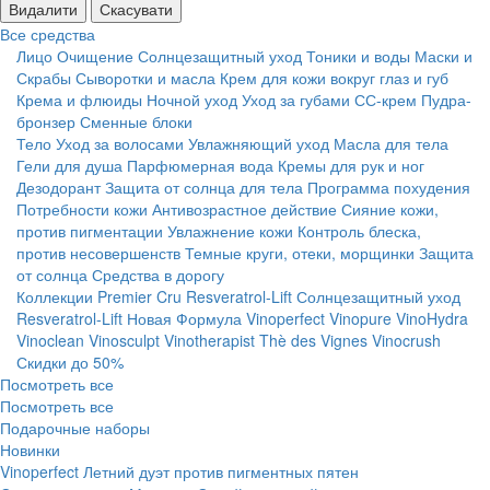
Видалити
Скасувати
Все средства
Лицо
Очищение
Солнцезащитный уход
Тоники и воды
Маски и
Скрабы
Сыворотки и масла
Крем для кожи вокруг глаз и губ
Крема и флюиды
Ночной уход
Уход за губами
СС-крем
Пудра-
бронзер
Сменные блоки
Тело
Уход за волосами
Увлажняющий уход
Масла для тела
Гели для душа
Парфюмерная вода
Кремы для рук и ног
Дезодорант
Защита от солнца для тела
Программа похудения
Потребности кожи
Антивозрастное действие
Сияние кожи,
против пигментации
Увлажнение кожи
Контроль блеска,
против несовершенств
Темные круги, отеки, морщинки
Защита
от солнца
Средства в дорогу
Коллекции
Premier Cru
Resveratrol-Lift
Солнцезащитный уход
Resveratrol-Lift Новая Формула
Vinoperfect
Vinopure
VinoHydra
Vinoclean
Vinosculpt
Vinotherapist
Thè des Vignes
Vinocrush
Скидки до 50%
Посмотреть все
Посмотреть все
Подарочные наборы
Новинки
Vinoperfect Летний дуэт против пигментных пятен