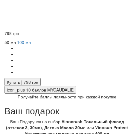
798 грн
50 мл
100 мл
Купить | 798 грн
icon_plus
10
баллов MYCAUDALIE
Получайте баллы лояльности при каждой покупке
Ваш подарок
Ваш Подарунок на выбор
Vinocrush Тональный флюид
(оттенок 3, 30мл), Детокс Масло 30мл
или
Vinosun Protect
Увлажняющее молочко для тела 400 мл