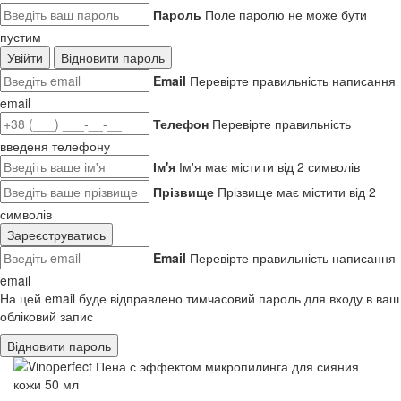
Пароль
Поле паролю не може бути
пустим
Увійти
Відновити пароль
Email
Перевірте правильність написання
email
Телефон
Перевірте правильність
введеня телефону
Ім'я
Ім'я має містити від 2 символів
Прізвище
Прізвище має містити від 2
символів
Зареєструватись
Email
Перевірте правильність написання
email
На цей email буде відправлено тимчасовий пароль для входу в ваш
обліковий запис
Відновити пароль