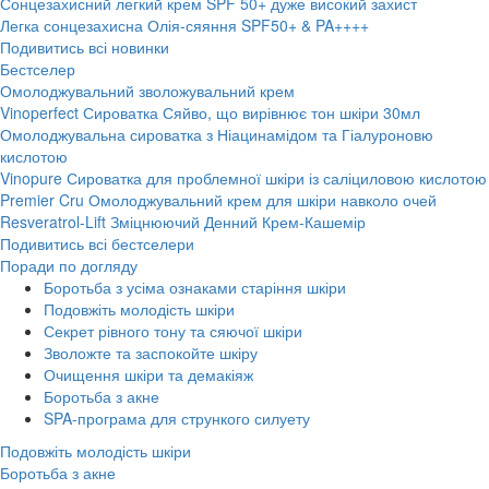
Сонцезахисний легкий крем SPF 50+ дуже високий захист
Легка сонцезахисна Олія-сяяння SPF50+ & PA++++
Подивитись всі новинки
Бестселер
Омолоджувальний зволожувальний крем
Vinoperfect Сироватка Сяйво, що вирівнює тон шкіри 30мл
Омолоджувальна сироватка з Ніацинамідом та Гіалуроновю
кислотою
Vinopure Сироватка для проблемної шкіри із саліциловою кислотою
Premier Cru Омолоджувальний крем для шкіри навколо очей
Resveratrol-Lift Зміцнюючий Денний Крем-Кашемір
Подивитись всі бестселери
Поради по догляду
Боротьба з усіма ознаками старіння шкіри
Подовжіть молодість шкіри
Секрет рівного тону та сяючої шкіри
Зволожте та заспокойте шкіру
Очищення шкіри та демакіяж
Боротьба з акне
SPA-програма для стрункого силуету
Подовжіть молодість шкіри
Боротьба з акне