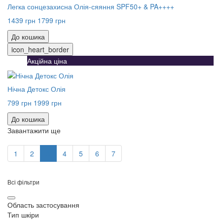
Легка сонцезахисна Олія-сяяння SPF50+ & PA++++
1439 грн
1799 грн
До кошика
icon_heart_border
Акційна ціна
Нічна Детокс Олія
799 грн
1999 грн
До кошика
Завантажити ще
1
2
3
4
5
6
7
Всі фільтри
Область застосування
Тип шкіри