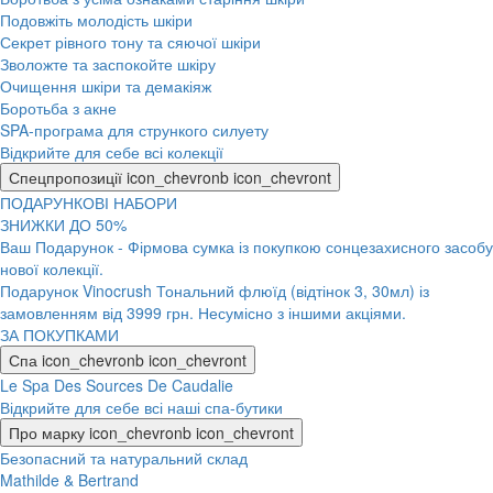
Подовжіть молодість шкіри
Секрет рівного тону та сяючої шкіри
Зволожте та заспокойте шкіру
Очищення шкіри та демакіяж
Боротьба з акне
SPA-програма для стрункого силуету
Відкрийте для себе всі колекції
Спецпропозиції
icon_chevronb
icon_chevront
ПОДАРУНКОВІ НАБОРИ
ЗНИЖКИ ДО 50%
Ваш Подарунок - Фірмова сумка із покупкою сонцезахисного засобу
нової колекції.
Подарунок Vinocrush Тональний флюїд (відтінок 3, 30мл) із
замовленням від 3999 грн. Несумісно з іншими акціями.
ЗА ПОКУПКАМИ
Спа
icon_chevronb
icon_chevront
Le Spa Des Sources De Caudalie
Відкрийте для себе всі наші спа-бутики
Про марку
icon_chevronb
icon_chevront
Безопасний та натуральний склад
Mathilde & Bertrand