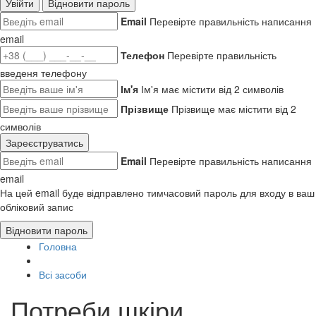
Увійти
Відновити пароль
Email
Перевірте правильність написання
email
Телефон
Перевірте правильність
введеня телефону
Ім'я
Ім'я має містити від 2 символів
Прізвище
Прізвище має містити від 2
символів
Зареєструватись
Email
Перевірте правильність написання
email
На цей email буде відправлено тимчасовий пароль для входу в ваш
обліковий запис
Відновити пароль
Головна
Всі засоби
Потреби шкіри