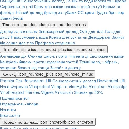
Очищення
Сонцезахисний догляд
Тоніки та води
Маски та Скраби
Сироватки та олії
Крем для шкіри навколо очей та губ
Креми та
флюїди
Нічний догляд
Догляд за губами
СС-крем
Пудра-бронзер
Змінні блоки
Тіло
icon_rounded_plus
icon_rounded_minus
Догляд за волоссям
Зволожуючий догляд
Олії для тіла
Гелі для
душу
Парфумована вода
Креми для рук та ніг
Дезодорант
Захист
від сонця для тіла
Програма схуднення
Потреби шкіри
icon_rounded_plus
icon_rounded_minus
Антивікова дія
Сяяння шкіри, проти пігментації
Зволоження шкіри
Контроль блиску, проти недосконалостей
Темні кола, набряки,
зморшки
Захист від сонця
Засоби в дорогу
Колекції
icon_rounded_plus
icon_rounded_minus
Premier Cru
Resveratrol-Lift
Сонцезахисний догляд
Resveratrol-Lift
Нова Формула
Vinoperfect
Vinopure
VinoHydra
Vinoclean
Vinosculpt
Vinotherapist
Thè des Vignes
Vinocrush
Знижки до 50%
Подивитись всі
Подарункові набори
Новинки
Бестселер
Поради по догляду
icon_chevronb
icon_chevront
Боротьба з усіма ознаками старіння шкіри