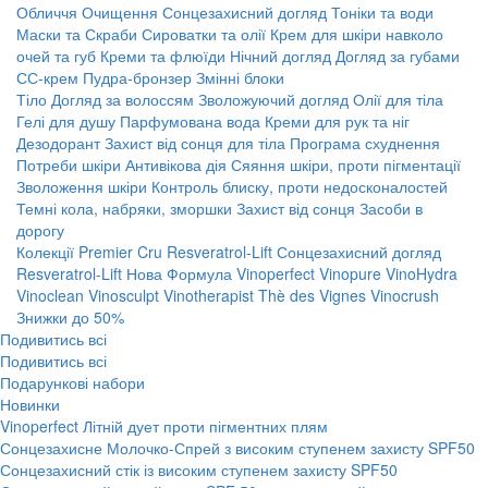
Обличчя
Очищення
Сонцезахисний догляд
Тоніки та води
Маски та Скраби
Сироватки та олії
Крем для шкіри навколо
очей та губ
Креми та флюїди
Нічний догляд
Догляд за губами
СС-крем
Пудра-бронзер
Змінні блоки
Тіло
Догляд за волоссям
Зволожуючий догляд
Олії для тіла
Гелі для душу
Парфумована вода
Креми для рук та ніг
Дезодорант
Захист від сонця для тіла
Програма схуднення
Потреби шкіри
Антивікова дія
Сяяння шкіри, проти пігментації
Зволоження шкіри
Контроль блиску, проти недосконалостей
Темні кола, набряки, зморшки
Захист від сонця
Засоби в
дорогу
Колекції
Premier Cru
Resveratrol-Lift
Сонцезахисний догляд
Resveratrol-Lift Нова Формула
Vinoperfect
Vinopure
VinoHydra
Vinoclean
Vinosculpt
Vinotherapist
Thè des Vignes
Vinocrush
Знижки до 50%
Подивитись всі
Подивитись всі
Подарункові набори
Новинки
Vinoperfect Літній дует проти пігментних плям
Сонцезахисне Молочко-Спрей з високим ступенем захисту SPF50
Сонцезахисний стік із високим ступенем захисту SPF50