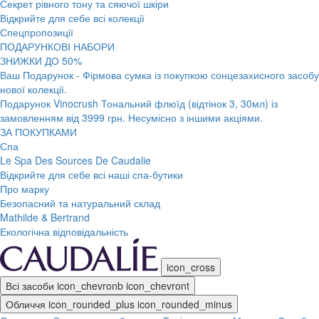
Секрет рівного тону та сяючої шкіри
Відкрийте для себе всі колекції
Спецпропозиції
ПОДАРУНКОВІ НАБОРИ
ЗНИЖКИ ДО 50%
Ваш Подарунок - Фірмова сумка із покупкою сонцезахисного засобу
нової колекції.
Подарунок Vinocrush Тональний флюїд (відтінок 3, 30мл) із
замовленням від 3999 грн. Несумісно з іншими акціями.
ЗА ПОКУПКАМИ
Спа
Le Spa Des Sources De Caudalie
Відкрийте для себе всі наші спа-бутики
Про марку
Безопасний та натуральний склад
Mathilde & Bertrand
Екологічна відповідальність
icon_cross
Всі засоби
icon_chevronb
icon_chevront
Обличчя
icon_rounded_plus
icon_rounded_minus