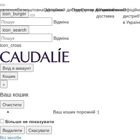
ня
Безкоштовна доставка
Офіційний дистриб'ютор в Україні!
Подарунки до замовлення
Безкоштовна доставка
Офіційний
icon_burger
дистриб'ютор
Відміна
в Україні!
icon_search
Відміна
icon_cross
Вхід в аккаунт
Кошик
×
Ваш кошик
Очистити
Ваш кошик порожній :(
Більше не показувати
Видалити
Скасувати
Всі засоби