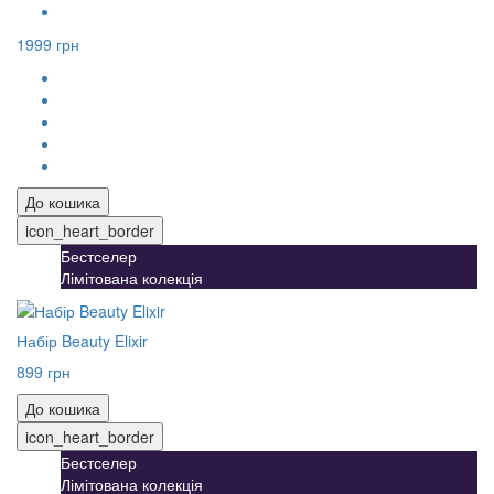
1999 грн
До кошика
icon_heart_border
Бестселер
Лімітована колекція
Набір Beauty Elixir
899 грн
До кошика
icon_heart_border
Бестселер
Лімітована колекція