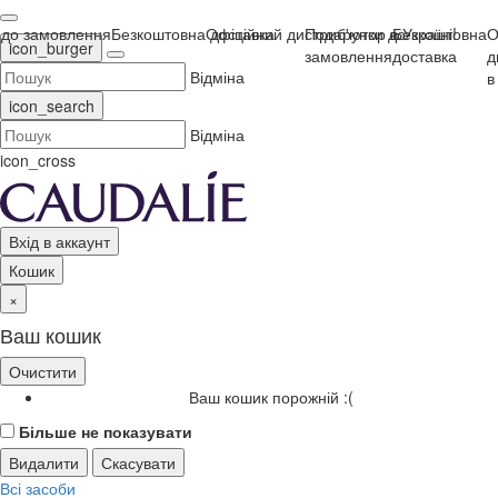
овлення
Безкоштовна доставка
Офіційний дистриб'ютор в Україні!
Подарунки до замовлення
Безкоштовна
Офіційн
icon_burger
доставка
дистриб
Відміна
в Україні
icon_search
Відміна
icon_cross
Вхід в аккаунт
Кошик
×
Ваш кошик
Очистити
Ваш кошик порожній :(
Більше не показувати
Видалити
Скасувати
Всі засоби