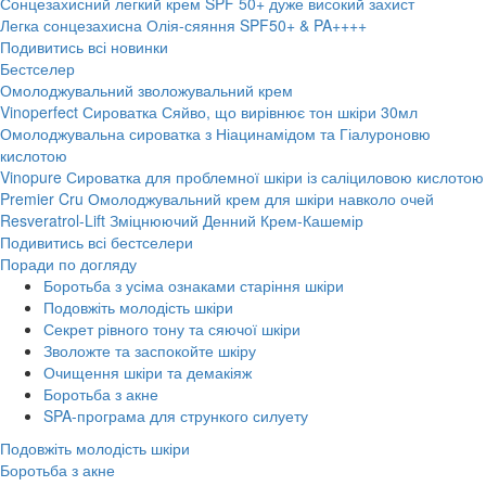
Сонцезахисний легкий крем SPF 50+ дуже високий захист
Легка сонцезахисна Олія-сяяння SPF50+ & PA++++
Подивитись всі новинки
Бестселер
Омолоджувальний зволожувальний крем
Vinoperfect Сироватка Сяйво, що вирівнює тон шкіри 30мл
Омолоджувальна сироватка з Ніацинамідом та Гіалуроновю
кислотою
Vinopure Сироватка для проблемної шкіри із саліциловою кислотою
Premier Cru Омолоджувальний крем для шкіри навколо очей
Resveratrol-Lift Зміцнюючий Денний Крем-Кашемір
Подивитись всі бестселери
Поради по догляду
Боротьба з усіма ознаками старіння шкіри
Подовжіть молодість шкіри
Секрет рівного тону та сяючої шкіри
Зволожте та заспокойте шкіру
Очищення шкіри та демакіяж
Боротьба з акне
SPA-програма для стрункого силуету
Подовжіть молодість шкіри
Боротьба з акне