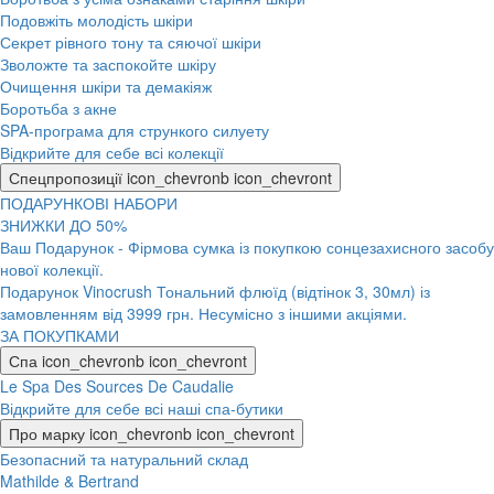
Подовжіть молодість шкіри
Секрет рівного тону та сяючої шкіри
Зволожте та заспокойте шкіру
Очищення шкіри та демакіяж
Боротьба з акне
SPA-програма для стрункого силуету
Відкрийте для себе всі колекції
Спецпропозиції
icon_chevronb
icon_chevront
ПОДАРУНКОВІ НАБОРИ
ЗНИЖКИ ДО 50%
Ваш Подарунок - Фірмова сумка із покупкою сонцезахисного засобу
нової колекції.
Подарунок Vinocrush Тональний флюїд (відтінок 3, 30мл) із
замовленням від 3999 грн. Несумісно з іншими акціями.
ЗА ПОКУПКАМИ
Спа
icon_chevronb
icon_chevront
Le Spa Des Sources De Caudalie
Відкрийте для себе всі наші спа-бутики
Про марку
icon_chevronb
icon_chevront
Безопасний та натуральний склад
Mathilde & Bertrand