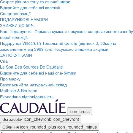
Секрет рівного тону та сяючої шкіри
Відкрийте для себе всі колекції
Спецпропозиції
ПОДАРУНКОВІ НАБОРИ
ЗНИЖКИ ДО 50%
Ваш Подарунок - Фірмова сумка із покупкою сонцезахисного засобу
нової колекції.
Подарунок Vinocrush Тональний флюїд (відтінок 3, 30мл) із
замовленням від 3999 грн. Несумісно з іншими акціями.
ЗА ПОКУПКАМИ
Спа
Le Spa Des Sources De Caudalie
Відкрийте для себе всі наші спа-бутики
Про марку
Безопасний та натуральний склад
Mathilde & Bertrand
Екологічна відповідальність
icon_cross
Всі засоби
icon_chevronb
icon_chevront
Обличчя
icon_rounded_plus
icon_rounded_minus