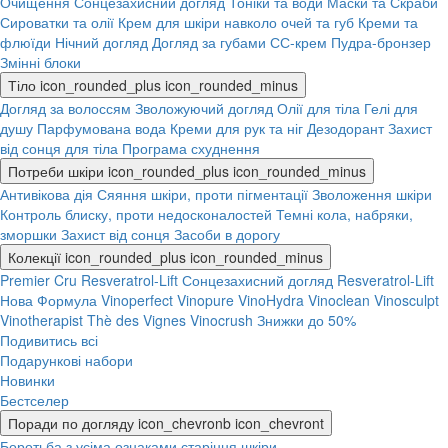
Очищення
Сонцезахисний догляд
Тоніки та води
Маски та Скраби
Сироватки та олії
Крем для шкіри навколо очей та губ
Креми та
флюїди
Нічний догляд
Догляд за губами
СС-крем
Пудра-бронзер
Змінні блоки
Тіло
icon_rounded_plus
icon_rounded_minus
Догляд за волоссям
Зволожуючий догляд
Олії для тіла
Гелі для
душу
Парфумована вода
Креми для рук та ніг
Дезодорант
Захист
від сонця для тіла
Програма схуднення
Потреби шкіри
icon_rounded_plus
icon_rounded_minus
Антивікова дія
Сяяння шкіри, проти пігментації
Зволоження шкіри
Контроль блиску, проти недосконалостей
Темні кола, набряки,
зморшки
Захист від сонця
Засоби в дорогу
Колекції
icon_rounded_plus
icon_rounded_minus
Premier Cru
Resveratrol-Lift
Сонцезахисний догляд
Resveratrol-Lift
Нова Формула
Vinoperfect
Vinopure
VinoHydra
Vinoclean
Vinosculpt
Vinotherapist
Thè des Vignes
Vinocrush
Знижки до 50%
Подивитись всі
Подарункові набори
Новинки
Бестселер
Поради по догляду
icon_chevronb
icon_chevront
Боротьба з усіма ознаками старіння шкіри