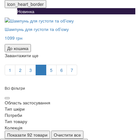
icon_heart_border
Новинка
Шампунь для густоти та об'єму
1099 грн
До кошика
Завантажити ще
1
2
3
4
5
6
7
Всі фільтри
Область застосування
Тип шкіри
Потреби
Тип товару
Колекція
Показати 92 товари
Очистити все