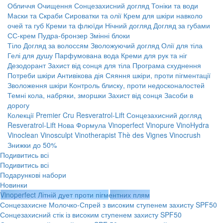
Обличчя
Очищення
Сонцезахисний догляд
Тоніки та води
Маски та Скраби
Сироватки та олії
Крем для шкіри навколо
очей та губ
Креми та флюїди
Нічний догляд
Догляд за губами
СС-крем
Пудра-бронзер
Змінні блоки
Тіло
Догляд за волоссям
Зволожуючий догляд
Олії для тіла
Гелі для душу
Парфумована вода
Креми для рук та ніг
Дезодорант
Захист від сонця для тіла
Програма схуднення
Потреби шкіри
Антивікова дія
Сяяння шкіри, проти пігментації
Зволоження шкіри
Контроль блиску, проти недосконалостей
Темні кола, набряки, зморшки
Захист від сонця
Засоби в
дорогу
Колекції
Premier Cru
Resveratrol-Lift
Сонцезахисний догляд
Resveratrol-Lift Нова Формула
Vinoperfect
Vinopure
VinoHydra
Vinoclean
Vinosculpt
Vinotherapist
Thè des Vignes
Vinocrush
Знижки до 50%
Подивитись всі
Подивитись всі
Подарункові набори
Новинки
Vinoperfect Літній дует проти пігментних плям
Сонцезахисне Молочко-Спрей з високим ступенем захисту SPF50
Сонцезахисний стік із високим ступенем захисту SPF50