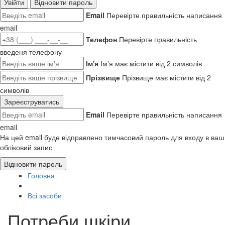
Увійти
Відновити пароль
Email
Перевірте правильність написання
email
Телефон
Перевірте правильність
введеня телефону
Ім'я
Ім'я має містити від 2 символів
Прізвище
Прізвище має містити від 2
символів
Зареєструватись
Email
Перевірте правильність написання
email
На цей email буде відправлено тимчасовий пароль для входу в ваш
обліковий запис
Відновити пароль
Головна
Всі засоби
Потреби шкіри