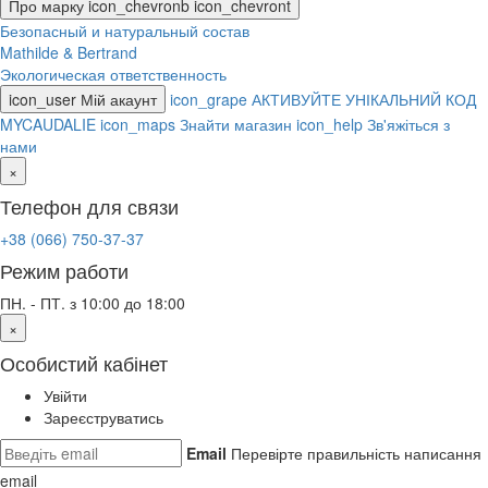
Про марку
icon_chevronb
icon_chevront
Безопасный и натуральный состав
Mathilde & Bertrand
Экологическая ответственность
icon_user
Мій акаунт
icon_grape
АКТИВУЙТЕ УНІКАЛЬНИЙ КОД
MYCAUDALIE
icon_maps
Знайти магазин
icon_help
Зв'яжіться з
нами
×
Телефон для связи
+38 (066) 750-37-37
Режим работи
ПН. - ПТ. з 10:00 до 18:00
×
Особистий кабінет
Увійти
Зареєструватись
Email
Перевірте правильність написання
email