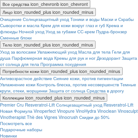
Все средства
icon_chevronb
icon_chevront
Лицо
icon_rounded_plus
icon_rounded_minus
Очищение
Солнцезащитный уход
Тоники и воды
Маски и Скрабы
Сыворотки и масла
Крем для кожи вокруг глаз и губ
Крема и
флюиды
Ночной уход
Уход за губами
СС-крем
Пудра-бронзер
Сменные блоки
Тело
icon_rounded_plus
icon_rounded_minus
Уход за волосами
Увлажняющий уход
Масла для тела
Гели для
душа
Парфюмерная вода
Кремы для рук и ног
Дезодорант
Защита
от солнца для тела
Программа похудения
Потребности кожи
icon_rounded_plus
icon_rounded_minus
Антивозрастное действие
Сияние кожи, против пигментации
Увлажнение кожи
Контроль блеска, против несовершенств
Темные
круги, отеки, морщинки
Защита от солнца
Средства в дорогу
Коллекции
icon_rounded_plus
icon_rounded_minus
Premier Cru
Resveratrol-Lift
Солнцезащитный уход
Resveratrol-Lift
Новая Формула
Vinoperfect
Vinopure
VinoHydra
Vinoclean
Vinosculpt
Vinotherapist
Thè des Vignes
Vinocrush
Скидки до 50%
Посмотреть все
Подарочные наборы
Новинки