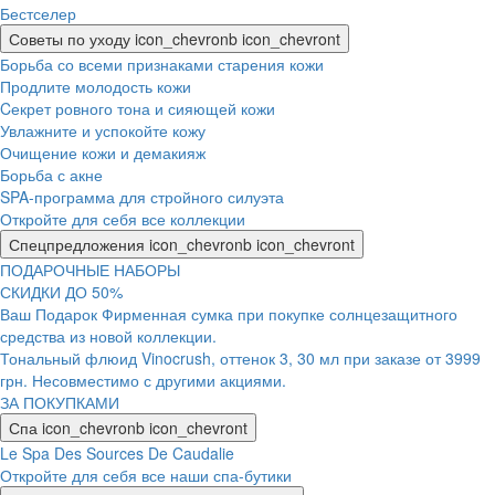
Бестселер
Советы по уходу
icon_chevronb
icon_chevront
Борьба со всеми признаками старения кожи
Продлите молодость кожи
Cекрет ровного тона и сияющей кожи
Увлажните и успокойте кожу
Очищение кожи и демакияж
Борьба с акне
SPA-программа для стройного силуэта
Откройте для себя все коллекции
Спецпредложения
icon_chevronb
icon_chevront
ПОДАРОЧНЫЕ НАБОРЫ
СКИДКИ ДО 50%
Ваш Подарок Фирменная сумка при покупке солнцезащитного
средства из новой коллекции.
Тональный флюид Vinocrush, оттенок 3, 30 мл при заказе от 3999
грн. Несовместимо с другими акциями.
ЗА ПОКУПКАМИ
Спа
icon_chevronb
icon_chevront
Le Spa Des Sources De Caudalie
Откройте для себя все наши спа-бутики