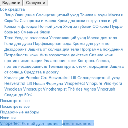
Видалити
Скасувати
Все средства
Лицо
Очищение
Солнцезащитный уход
Тоники и воды
Маски и
Скрабы
Сыворотки и масла
Крем для кожи вокруг глаз и губ
Крема и флюиды
Ночной уход
Уход за губами
СС-крем
Пудра-
бронзер
Сменные блоки
Тело
Уход за волосами
Увлажняющий уход
Масла для тела
Гели для душа
Парфюмерная вода
Кремы для рук и ног
Дезодорант
Защита от солнца для тела
Программа похудения
Потребности кожи
Антивозрастное действие
Сияние кожи,
против пигментации
Увлажнение кожи
Контроль блеска,
против несовершенств
Темные круги, отеки, морщинки
Защита
от солнца
Средства в дорогу
Коллекции
Premier Cru
Resveratrol-Lift
Солнцезащитный уход
Resveratrol-Lift Новая Формула
Vinoperfect
Vinopure
VinoHydra
Vinoclean
Vinosculpt
Vinotherapist
Thè des Vignes
Vinocrush
Скидки до 50%
Посмотреть все
Посмотреть все
Подарочные наборы
Новинки
Vinoperfect Летний дуэт против пигментных пятен