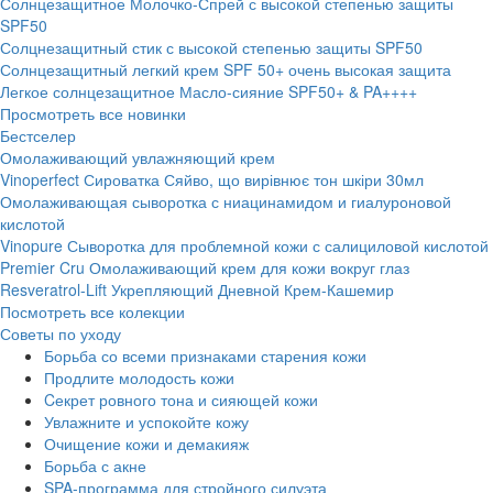
Солнцезащитное Молочко-Спрей с высокой степенью защиты
SPF50
Солцнезащитный стик с высокой степенью защиты SPF50
Солнцезащитный легкий крем SPF 50+ очень высокая защита
Легкое солнцезащитное Масло-сияние SPF50+ & PA++++
Просмотреть все новинки
Бестселер
Омолаживающий увлажняющий крем
Vinoperfect Сироватка Сяйво, що вирівнює тон шкіри 30мл
Омолаживающая сыворотка с ниацинамидом и гиалуроновой
кислотой
Vinopure Сыворотка для проблемной кожи с салициловой кислотой
Premier Cru Омолаживающий крем для кожи вокруг глаз
Resveratrol-Lift Укрепляющий Дневной Крем-Кашемир
Посмотреть все колекции
Советы по уходу
Борьба со всеми признаками старения кожи
Продлите молодость кожи
Cекрет ровного тона и сияющей кожи
Увлажните и успокойте кожу
Очищение кожи и демакияж
Борьба с акне
SPA-программа для стройного силуэта