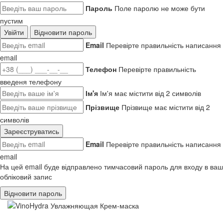
Пароль
Поле паролю не може бути
пустим
Увійти
Відновити пароль
Email
Перевірте правильність написання
email
Телефон
Перевірте правильність
введеня телефону
Ім'я
Ім'я має містити від 2 символів
Прізвище
Прізвище має містити від 2
символів
Зареєструватись
Email
Перевірте правильність написання
email
На цей email буде відправлено тимчасовий пароль для входу в ваш
обліковий запис
Відновити пароль