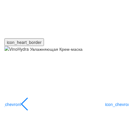
icon_heart_border
on_chevronl
icon_chevronl