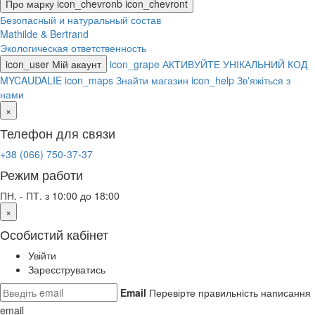
Про марку
icon_chevronb
icon_chevront
Безопасный и натуральный состав
Mathilde & Bertrand
Экологическая ответственность
icon_user
Мій акаунт
icon_grape
АКТИВУЙТЕ УНІКАЛЬНИЙ КОД
MYCAUDALIE
icon_maps
Знайти магазин
icon_help
Зв'яжіться з
нами
×
Телефон для связи
+38 (066) 750-37-37
Режим работи
ПН. - ПТ. з 10:00 до 18:00
×
Особистий кабінет
Увійти
Зареєструватись
Email
Перевірте правильність написання
email