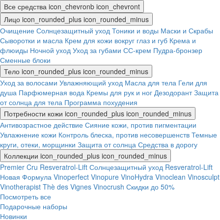
Все средства
icon_chevronb
icon_chevront
Лицо
icon_rounded_plus
icon_rounded_minus
Очищение
Солнцезащитный уход
Тоники и воды
Маски и Скрабы
Сыворотки и масла
Крем для кожи вокруг глаз и губ
Крема и
флюиды
Ночной уход
Уход за губами
СС-крем
Пудра-бронзер
Сменные блоки
Тело
icon_rounded_plus
icon_rounded_minus
Уход за волосами
Увлажняющий уход
Масла для тела
Гели для
душа
Парфюмерная вода
Кремы для рук и ног
Дезодорант
Защита
от солнца для тела
Программа похудения
Потребности кожи
icon_rounded_plus
icon_rounded_minus
Антивозрастное действие
Сияние кожи, против пигментации
Увлажнение кожи
Контроль блеска, против несовершенств
Темные
круги, отеки, морщинки
Защита от солнца
Средства в дорогу
Коллекции
icon_rounded_plus
icon_rounded_minus
Premier Cru
Resveratrol-Lift
Солнцезащитный уход
Resveratrol-Lift
Новая Формула
Vinoperfect
Vinopure
VinoHydra
Vinoclean
Vinosculpt
Vinotherapist
Thè des Vignes
Vinocrush
Скидки до 50%
Посмотреть все
Подарочные наборы
Новинки