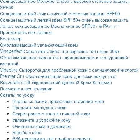
Солнцезащитное Молочко-Спрей с высокой степенью защиты
SPF50
Солцнезащитный стик с высокой степенью защиты SPF50
Солнцезащитный легкий крем SPF 50+ очень высокая защита
Легкое солнцезащитное Масло-сияние SPF50+ & PA++++
Просмотреть все новинки
Бестселер
Омолаживающий увлажняющий крем
Vinoperfect Сироватка Сяйво, що вирівнює тон шкіри 30мл
Омолаживающая сыворотка с ниацинамидом и гиалуроновой
кислотой
Vinopure Сыворотка для проблемной кожи с салициловой кислотой
Premier Cru Омолаживающий крем для кожи вокруг глаз
Resveratrol-Lift Укрепляющий Дневной Крем-Кашемир
Посмотреть все колекции
Советы по уходу
Борьба со всеми признаками старения кожи
Продлите молодость кожи
Cекрет ровного тона и сияющей кожи
Увлажните и успокойте кожу
Очищение кожи и демакияж
Борьба с акне
SPA-программа для стройного силуэта