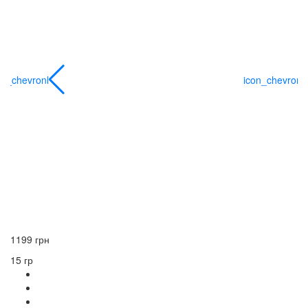
on_chevronl
icon_chevronl
1199 грн
15 гр