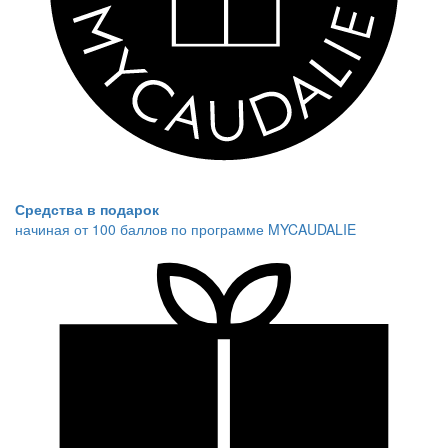
Средства в подарок
начиная от 100 баллов по программе MYCAUDALIE