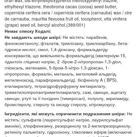
bran wax, bis-ethylhexyloxyphenol methoxyphenyl triazine,
ethylhexyl triazone, theobroma cacao (cocoa) seed butter,
copernicia cerifera cera / copernicia cerifera (carnauba) wax / cire
de carnauba, mauritia flexuosa fruit oil, tocopherol, vitis vinifera
(grape) seed oil, benzyl alcohol.(389/001)
Немає списку Кодалі:
Не завдають шкоди шкірі:
Не містять: парабенів,
феноксиетанолу, фталатів, триклозану, триклокарбану, бета-
гідрокси-кислот, смол, 1,4-діоксану, формальдегіду
консервантів, що вивільняють формальдегід (кватерніум-15,
гідантоїн гліцинат натрію, 2 -бром-2-нітропропан-1,3-діол,
гліоксаль, метенамін, 5-бром-5-нітро-1,3-діоксан, 1-
нітропропан, формалін, метаналь, метиловий альдегід,
метиленоксид, параформальдегід), бісфенолу A ( BPS),
етилакрилату, тетрагідрофурфурилу метакрилату,
триметилолпропантриметилакрилату, сажі, свинцю, ацетату
свинцю, ртуті та її похідних (тимеросал), толуолу, акриламіду,
бромстиролу, стиролу та оксиду стиролу, нітромускусу.
Інгредієнти, які можуть спричинити подразнення шкіри:
Не
містять: сульфатів (лауретсульфат натрію, лаурилсульфат
амонію), хлорфенезину, резорцинолу та 2-метилрезорцинолу,
ретинілу пальмітату, гідрохінону, гліколевих ефірів (включаючи