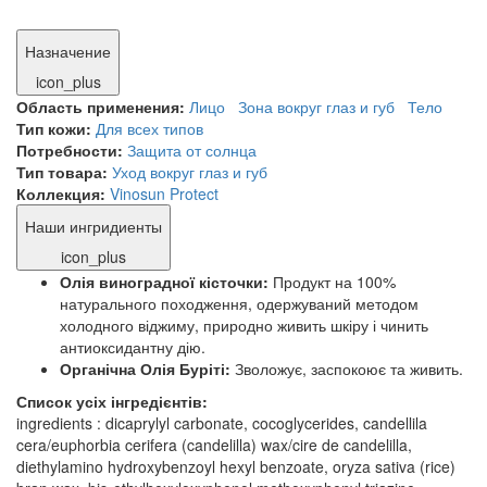
Назначение
icon_plus
Область применения:
Лицо
Зона вокруг глаз и губ
Тело
Тип кожи:
Для всех типов
Потребности:
Защита от солнца
Тип товара:
Уход вокруг глаз и губ
Коллекция:
Vinosun Protect
Наши ингридиенты
icon_plus
Олія виноградної кісточки:
Продукт на 100%
натурального походження, одержуваний методом
холодного віджиму, природно живить шкіру і чинить
антиоксидантну дію.
Органічна Олія Буріті:
Зволожує, заспокоює та живить.
Список усіх інгредієнтів:
ingredients : dicaprylyl carbonate, cocoglycerides, candellila
cera/euphorbia cerifera (candelilla) wax/cire de candelilla,
diethylamino hydroxybenzoyl hexyl benzoate, oryza sativa (rice)