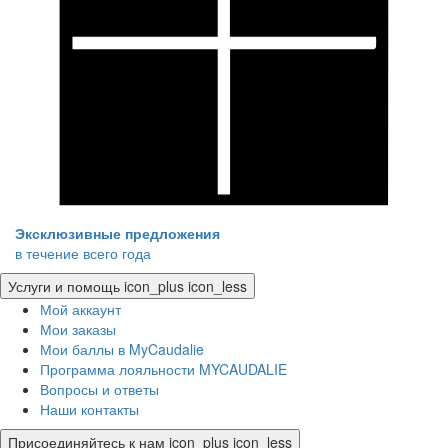
Эксклюзивные предложения
в течение всего года
Услуги и помощь
icon_plus
icon_less
Мой аккаунт
Мои заказы
Мои баллы в MyCaudalie
Программа лояльности MYCAUDALIE
Вопросы и ответы
Наши контакты
Присоединяйтесь к нам
icon_plus
icon_less