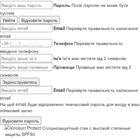
Пароль
Поле паролю не може бути
пустим
Увійти
Відновити пароль
Email
Перевірте правильність написання
email
Телефон
Перевірте правильність
введеня телефону
Ім'я
Ім'я має містити від 2 символів
Прізвище
Прізвище має містити від 2
символів
Зареєструватись
Email
Перевірте правильність написання
email
На цей email буде відправлено тимчасовий пароль для входу в ваш
обліковий запис
Відновити пароль