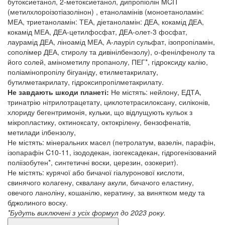
бутоксиетанол, 2-метоксиетанол, дипропіолін MCIT
(метилхлороізотіазолінон) , етаноламінів (моноетаноламін:
МЕА, триетаноламін: ТЕА, діетаноламін: ДЕА, кокамід ДЕА,
кокамід МЕА, ДЕА-цетилфосфат, ДЕА-олет-3 фосфат,
лаурамід ДЕА, ліноамід МЕА, А-лауріл сульфат, ізопропіламін,
сополімер ДЕА, стиролу та дивінілбензолу), о-фенілфенолу та
його солей, амінометилу пропанолу, ПЕГ*, гідроксиду калію,
поліамінопропілу бігуаніду, етилметакрилату,
бутилметакрилату, гідроксипропілметакрилату.
Не завдають шкоди планеті:
Не містять: нейлону, ЕДТА,
тринатрію нітрилотрацетату, циклотетрасилоксану, силіконів,
хлориду бегентримонія, кульки, що відлущують кульок з
мікропластику, октиноксату, октокрілену, бензофенатів,
метилади ілбензолу,
Не містять: мінеральних масел (петролатум, вазелін, парафін,
ізопарафін C10-11, ізододекан, ізогексадекан, гідрогенізований
поліізобутен*, синтетичні воски, церезин, озокерит).
Не містять: курячої або бичачої гіалуронової кислоти,
свинячого колагену, сквалану акули, бичачого еластину,
овечого ланоліну, кошанілю, кератину, за винятком меду та
бджолиного воску.
*Будуть виключені з усіх формул до 2023 року.