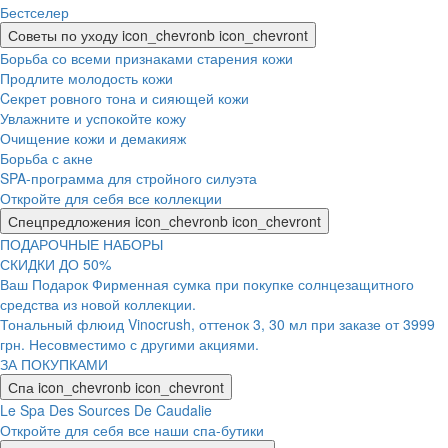
Бестселер
Советы по уходу
icon_chevronb
icon_chevront
Борьба со всеми признаками старения кожи
Продлите молодость кожи
Cекрет ровного тона и сияющей кожи
Увлажните и успокойте кожу
Очищение кожи и демакияж
Борьба с акне
SPA-программа для стройного силуэта
Откройте для себя все коллекции
Спецпредложения
icon_chevronb
icon_chevront
ПОДАРОЧНЫЕ НАБОРЫ
СКИДКИ ДО 50%
Ваш Подарок Фирменная сумка при покупке солнцезащитного
средства из новой коллекции.
Тональный флюид Vinocrush, оттенок 3, 30 мл при заказе от 3999
грн. Несовместимо с другими акциями.
ЗА ПОКУПКАМИ
Спа
icon_chevronb
icon_chevront
Le Spa Des Sources De Caudalie
Откройте для себя все наши спа-бутики