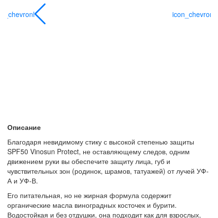
on_chevronl
icon_chevronl
Описание
Благодаря невидимому стику с высокой степенью защиты
SPF50 Vinosun Protect, не оставляющему следов, одним
движением руки вы обеспечите защиту лица, губ и
чувствительных зон (родинок, шрамов, татуажей) от лучей УФ-
А и УФ-В.
Его питательная, но не жирная формула содержит
органические масла виноградных косточек и бурити.
Водостойкая и без отдушки, она подходит как для взрослых,