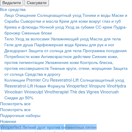
Видалити
Скасувати
Все средства
Лицо
Очищение
Солнцезащитный уход
Тоники и воды
Маски и
Скрабы
Сыворотки и масла
Крем для кожи вокруг глаз и губ
Крема и флюиды
Ночной уход
Уход за губами
СС-крем
Пудра-
бронзер
Сменные блоки
Тело
Уход за волосами
Увлажняющий уход
Масла для тела
Гели для душа
Парфюмерная вода
Кремы для рук и ног
Дезодорант
Защита от солнца для тела
Программа похудения
Потребности кожи
Антивозрастное действие
Сияние кожи,
против пигментации
Увлажнение кожи
Контроль блеска,
против несовершенств
Темные круги, отеки, морщинки
Защита
от солнца
Средства в дорогу
Коллекции
Premier Cru
Resveratrol-Lift
Солнцезащитный уход
Resveratrol-Lift Новая Формула
Vinoperfect
Vinopure
VinoHydra
Vinoclean
Vinosculpt
Vinotherapist
Thè des Vignes
Vinocrush
Скидки до 50%
Посмотреть все
Посмотреть все
Подарочные наборы
Новинки
Vinoperfect Летний дуэт против пигментных пятен